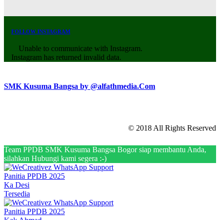
FOLLOW INSTAGRAM
Unable to communicate with Instagram.
Instagram has returned invalid data.
SMK Kusuma Bangsa by @alfathmedia.Com
© 2018 All Rights Reserved
Team PPDB SMK Kusuma Bangsa Bogor siap membantu Anda,
silahkan Hubungi kami segera :-)
Panitia PPDB 2025
Ka Desi
Tersedia
Panitia PPDB 2025