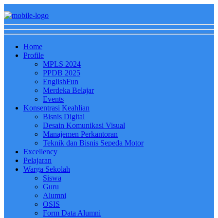
Home
Profile
MPLS 2024
PPDB 2025
EnglishFun
Merdeka Belajar
Events
Konsentrasi Keahlian
Bisnis Digital
Desain Komunikasi Visual
Manajemen Perkantoran
Teknik dan Bisnis Sepeda Motor
Excellency
Pelajaran
Warga Sekolah
Siswa
Guru
Alumni
OSIS
Form Data Alumni