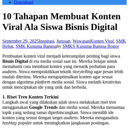
Download
10 Tahapan Membuat Konten
Viral Ala Siswa Bisnis Digital
September 29, 2025
Inspirasi
,
Jurusan
,
Wawasan
Konten Viral
,
SMK
Hebat
,
SMK Kusuma Bangsa
by
SMKS Kusuma Bangsa Bogor
Pembuatan konten viral menjadi keterampilan penting bagi siswa
Bisnis Digital
di era media sosial saat ini. Mereka belajar untuk
memahami cara membuat konten yang menarik perhatian para
audiens.
Siswa mempraktikkan teknik
storytelling
agar pesan lebih
mudah diterima. Mereka mengoptimalkan konten agar sesuai
dengan algoritma
platform
media sosial. Siswa melatih kreativitas
untuk menciptakan ide yang unik dan berbeda.
1. Riset Tren Konten Terkini
Langkah awal yang dilakukan ialah siswa melakukan riset tren
menggunakan
Google Trends
dan media sosial. Mereka memantau
topik yang sedang ramai diperbincangkan. Siswa memilih ide
konten yang sesuai dengan target
audiens.
Mereka menganalisis
hashtag
populer untuk meningkatkan jangkauan postingan.