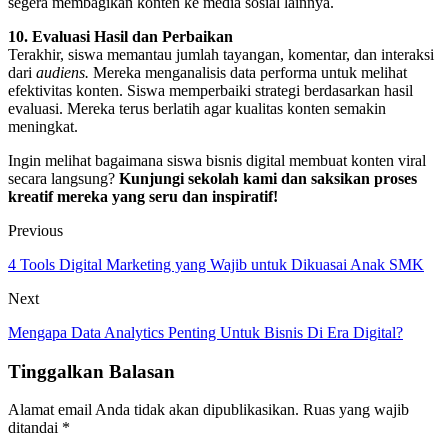
segera membagikan konten ke media sosial lainnya.
10. Evaluasi Hasil dan Perbaikan
Terakhir, siswa memantau jumlah tayangan, komentar, dan interaksi
dari
audiens.
Mereka menganalisis data performa untuk melihat
efektivitas konten. Siswa memperbaiki strategi berdasarkan hasil
evaluasi. Mereka terus berlatih agar kualitas konten semakin
meningkat.
Ingin melihat bagaimana siswa bisnis digital membuat konten viral
secara langsung?
Kunjungi sekolah kami dan saksikan proses
kreatif mereka yang seru dan inspiratif!
Previous
4 Tools Digital Marketing yang Wajib untuk Dikuasai Anak SMK
Next
Mengapa Data Analytics Penting Untuk Bisnis Di Era Digital?
Tinggalkan Balasan
Alamat email Anda tidak akan dipublikasikan.
Ruas yang wajib
ditandai
*