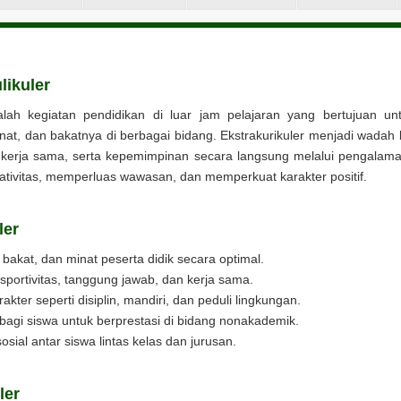
likuler
dalah kegiatan pendidikan di luar jam pelajaran yang bertujuan u
, dan bakatnya di berbagai bidang. Ekstrakurikuler menjadi wadah ba
, kerja sama, serta kepemimpinan secara langsung melalui pengalaman
ativitas, memperluas wawasan, dan memperkuat karakter positif.
ler
akat, dan minat peserta didik secara optimal.
rtivitas, tanggung jawab, dan kerja sama.
akter seperti disiplin, mandiri, dan peduli lingkungan.
gi siswa untuk berprestasi di bidang nonakademik.
ial antar siswa lintas kelas dan jurusan.
ler