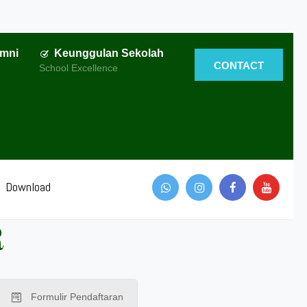
umni
Keunggulan Sekolah
CONTACT
School Excellence
Download
R
Formulir Pendaftaran