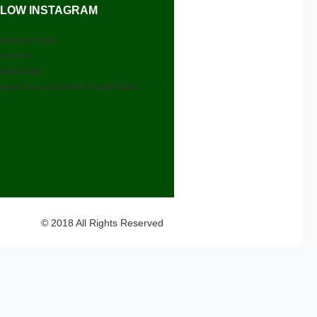
LOW INSTAGRAM
nstagram has
eturned
valid data.
gram has returned invalid data.
© 2018 All Rights Reserved