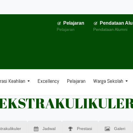
Pelajaran
Pendataan Al
Pelajaran
Pendataan Alumni
asi Keahlian
Excellency
Pelajaran
Warga Sekolah
EKSTRAKULIKULE
trakulikuler
Jadwal
Prestasi
Galeri