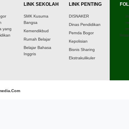
LINK SEKOLAH
LINK PENTING
FOL
gor
SMK Kusuma
DISNAKER
I
h
Bangsa
r
Dinas Pendidikan
a yang
in
Kemendikbud
Pemda Bogor
idikan
Insta
Rumah Belajar
Kepolisian
Belajar Bahasa
Bisnis Sharing
Inggris
Ekstrakulikuler
media.Com