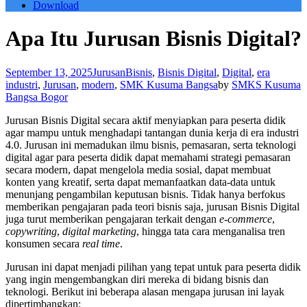
Download
Apa Itu Jurusan Bisnis Digital?
September 13, 2025
Jurusan
Bisnis
,
Bisnis Digital
,
Digital
,
era
industri
,
Jurusan
,
modern
,
SMK Kusuma Bangsa
by
SMKS Kusuma
Bangsa Bogor
Jurusan Bisnis Digital secara aktif menyiapkan para peserta didik
agar mampu untuk menghadapi tantangan dunia kerja di era industri
4.0. Jurusan ini memadukan ilmu bisnis, pemasaran, serta teknologi
digital agar para peserta didik dapat memahami strategi pemasaran
secara modern, dapat mengelola media sosial, dapat membuat
konten yang kreatif, serta dapat memanfaatkan data-data untuk
menunjang pengambilan keputusan bisnis. Tidak hanya berfokus
memberikan pengajaran pada teori bisnis saja, jurusan Bisnis Digital
juga turut memberikan pengajaran terkait dengan
e-commerce
,
copywriting
,
digital marketing
, hingga tata cara menganalisa tren
konsumen secara
real time
.
Jurusan ini dapat menjadi pilihan yang tepat untuk para peserta didik
yang ingin mengembangkan diri mereka di bidang bisnis dan
teknologi. Berikut ini beberapa alasan mengapa jurusan ini layak
dipertimbangkan: