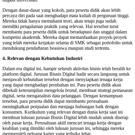
Dengan dasar-dasar yang kokoh, para peserta didik akan lebih
percaya diri pada saat menghadapi mata kuliah di perguruan tinggi.
Mereka tidak hanya memahami teori, akan tetapi juga sudah
memiliki pengalaman praktik yang relevan. Hal tersebut turut
membantu para peserta didik untuk beradaptasi dan unggul dalam
kompetisi akademik. Mereka dapat memanfaatkan proyek-proyek
yang telah mereka kerjakan selama di SMK sebagai portofolio untuk
mendukung pendaftaran beasiswa maupun studi tertentu.
4. Relevan dengan Kebutuhan Industri
Dalam era digital ini, hampir seluruh aktivitas bisnis telah beralih ke
platform digital. Jurusan Bisnis Digital hadir secara langsung untuk
menjawab kebutuhan tersebut dengan menyiapkan tenaga kerja
yang dapat menghadapi perubahan ini. Para peserta didik akan
dibekali keterampilan mengelola
brand
, membuat strategi pemasaran
digital, serta menganalisis data pelanggan. Dengan kemampuan
tersebut, para peserta didik dapat membantu perusahaan
meningkatkan penjualan dan menjaga hubungan baik dengan
konsumen. Kurikulum yang relevan dengan dunia kerja saat ini
membuat lulusan jurusan Bisnis Digital lebih mudah untuk diserap
oleh pasar kerja. Perusahaan aktif mencari tenaga kerja dengan
keahlian yang dimiliki oleh lulusan jurusan ini, sehingga mereka
memperoleh peluang karier yang terbuka lebar.