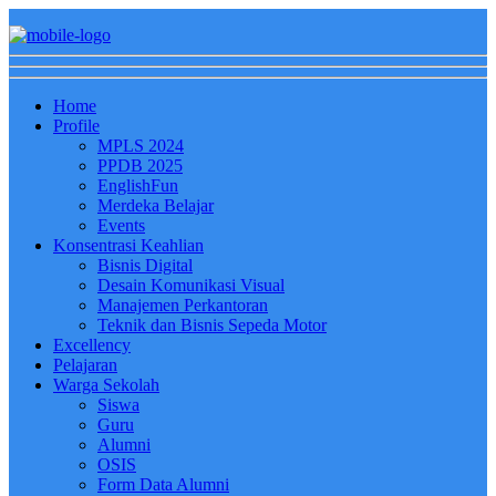
Home
Profile
MPLS 2024
PPDB 2025
EnglishFun
Merdeka Belajar
Events
Konsentrasi Keahlian
Bisnis Digital
Desain Komunikasi Visual
Manajemen Perkantoran
Teknik dan Bisnis Sepeda Motor
Excellency
Pelajaran
Warga Sekolah
Siswa
Guru
Alumni
OSIS
Form Data Alumni