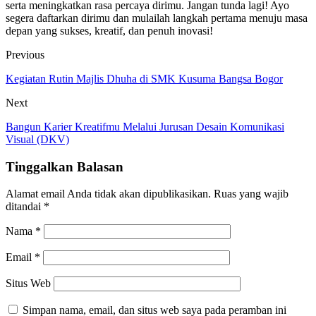
serta meningkatkan rasa percaya dirimu. Jangan tunda lagi! Ayo
segera daftarkan dirimu dan mulailah langkah pertama menuju masa
depan yang sukses, kreatif, dan penuh inovasi!
Previous
Kegiatan Rutin Majlis Dhuha di SMK Kusuma Bangsa Bogor
Next
Bangun Karier Kreatifmu Melalui Jurusan Desain Komunikasi
Visual (DKV)
Tinggalkan Balasan
Alamat email Anda tidak akan dipublikasikan.
Ruas yang wajib
ditandai
*
Nama
*
Email
*
Situs Web
Simpan nama, email, dan situs web saya pada peramban ini