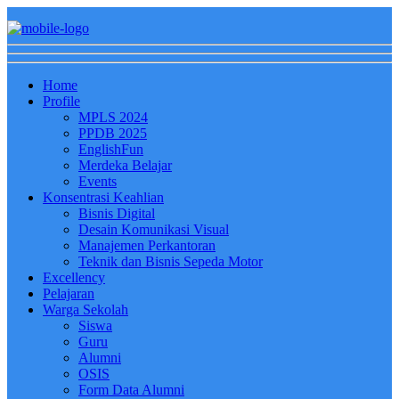
Home
Profile
MPLS 2024
PPDB 2025
EnglishFun
Merdeka Belajar
Events
Konsentrasi Keahlian
Bisnis Digital
Desain Komunikasi Visual
Manajemen Perkantoran
Teknik dan Bisnis Sepeda Motor
Excellency
Pelajaran
Warga Sekolah
Siswa
Guru
Alumni
OSIS
Form Data Alumni