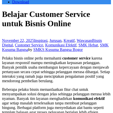
Download
Belajar Customer Service
untuk Bisnis Online
November 22, 2025
Inspirasi
,
Jurusan
,
Kreatif
,
Wawasan
Bisnis
Digital
,
Customer Service
,
Komunikasi Efektif
,
SMK Hebat
,
SMK
Kusuma Bangsa
by
SMKS Kusuma Bangsa Bogor
Pelaku bisnis online perlu memahami
customer service
karena
layanan responsif mampu meningkatkan kepuasan pelanggan.
Banyak pemilik usaha membangun kepercayaan dengan menjawab
pertanyaan secara cepat sehingga pelanggan merasa dihargai. Setiap
interaksi yang ramah juga menciptakan pengalaman positif yang
mendorong pembelian berulang.
Beberapa pelaku bisnis memanfaatkan fitur chat untuk
menyampaikan solusi dengan jelas sehingga pelanggan merasa lebih
nyaman. Banyak tim layanan menghadirkan
komunikasi efektif
agar setiap masalah terselesaikan tanpa membuat pelanggan
bingung. Berbagai platform juga menyediakan alat bantu seperti
template balasan agar proses pelayanan berjalan lebih efisien.