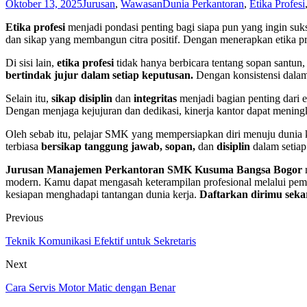
Oktober 13, 2025
Jurusan
,
Wawasan
Dunia Perkantoran
,
Etika Profesi
Etika profesi
menjadi pondasi penting bagi siapa pun yang ingin suks
dan sikap yang membangun citra positif. Dengan menerapkan etika p
Di sisi lain,
etika profesi
tidak hanya berbicara tentang sopan santun,
bertindak jujur dalam setiap keputusan.
Dengan konsistensi dalam 
Selain itu,
sikap disiplin
dan
integritas
menjadi bagian penting dari 
Dengan menjaga kejujuran dan dedikasi, kinerja kantor dapat meningk
Oleh sebab itu, pelajar SMK yang mempersiapkan diri menuju dunia
terbiasa
bersikap tanggung jawab, sopan,
dan
disiplin
dalam setiap 
Jurusan Manajemen Perkantoran SMK Kusuma Bangsa Bogor
modern. Kamu dapat mengasah keterampilan profesional melalui pembe
kesiapan menghadapi tantangan dunia kerja.
Daftarkan dirimu seka
Previous
Teknik Komunikasi Efektif untuk Sekretaris
Next
Cara Servis Motor Matic dengan Benar