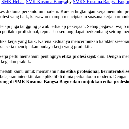
,
SMK Hebat
,
SMK Kusuma Bangsa
by
SMKS Kusuma Bangsa Bogo
es di dunia perkantoran modern. Karena lingkungan kerja menuntut prof
rofesi yang baik, karyawan mampu menciptakan suasana kerja harmoni
 tetapi juga tanggung jawab terhadap pekerjaan. Setiap pegawai wajib
perilaku profesional, reputasi seseorang dapat berkembang seiring me
etika kerja yang baik. Karena keduanya mencerminkan karakter seseora
at serta menciptakan budaya kerja yang produktif.
 kerja perlu memahami pentingnya
etika profesi
sejak dini. Dengan men
kegiatan praktik.
melatih kamu untuk memahami nilai
etika profesional,
berinteraksi se
lajaran interaktif dan aplikatif di dunia perkantoran modern. Dengan
rang di SMK Kusuma Bangsa Bogor dan tunjukkan etika profesiona