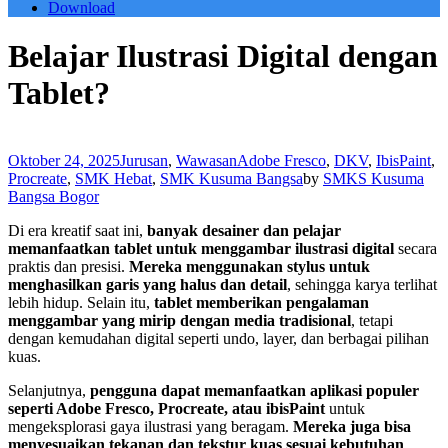
Download
Belajar Ilustrasi Digital dengan
Tablet?
Oktober 24, 2025
Jurusan
,
Wawasan
Adobe Fresco
,
DKV
,
IbisPaint
,
Procreate
,
SMK Hebat
,
SMK Kusuma Bangsa
by
SMKS Kusuma
Bangsa Bogor
Di era kreatif saat ini,
banyak desainer dan pelajar
memanfaatkan tablet untuk menggambar ilustrasi digital
secara
praktis dan presisi.
Mereka menggunakan stylus untuk
menghasilkan garis yang halus dan detail
, sehingga karya terlihat
lebih hidup. Selain itu,
tablet memberikan pengalaman
menggambar yang mirip dengan media tradisional
, tetapi
dengan kemudahan digital seperti undo, layer, dan berbagai pilihan
kuas.
Selanjutnya,
pengguna dapat memanfaatkan aplikasi populer
seperti Adobe Fresco, Procreate, atau ibisPaint
untuk
mengeksplorasi gaya ilustrasi yang beragam.
Mereka juga bisa
menyesuaikan tekanan dan tekstur kuas sesuai kebutuhan