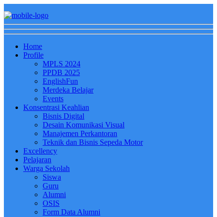
Home
Profile
MPLS 2024
PPDB 2025
EnglishFun
Merdeka Belajar
Events
Konsentrasi Keahlian
Bisnis Digital
Desain Komunikasi Visual
Manajemen Perkantoran
Teknik dan Bisnis Sepeda Motor
Excellency
Pelajaran
Warga Sekolah
Siswa
Guru
Alumni
OSIS
Form Data Alumni