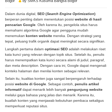
Bogor
by
SMKS Kusuma Bangsa Bogor
Dalam dunia digital,
SEO (
Search Engine Optimization
)
berperan penting dalam menentukan posisi
website di hasil
pencarian Google
. Oleh karena itu, pengelola situs harus
memahami algoritma Google agar pengguna mudah
menemukan
konten website
mereka. Dengan strategi yang
tepat, peluang trafik organik dapat meningkat secara signifikan.
Langkah pertama dalam
optimasi SEO
adalah melakukan riset
kata kunci yang relevan dengan topik situs. Setelah itu, penulis
harus menempatkan kata kunci secara alami di judul, paragraf,
dan meta description. Dengan cara ini, Google dapat mengenali
konteks halaman dan menilai konten sebagai relevan.
Selain itu, kualitas konten juga sangat berpengaruh terhadap
posisi
website di Google
. Sebagai contoh,
penulis artikel
informatif
dapat menarik lebih banyak
pengunjung website
melalui gaya bahasa yang jelas dan menarik. Karena itu,
buatlah konten yang menjawab kebutuhan pembaca sekaligus
memperkuat reputasi situs.