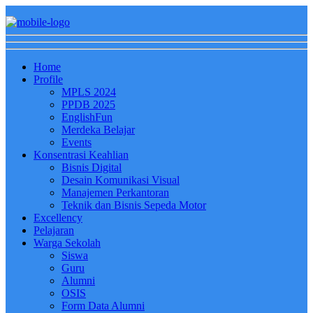
Home
Profile
MPLS 2024
PPDB 2025
EnglishFun
Merdeka Belajar
Events
Konsentrasi Keahlian
Bisnis Digital
Desain Komunikasi Visual
Manajemen Perkantoran
Teknik dan Bisnis Sepeda Motor
Excellency
Pelajaran
Warga Sekolah
Siswa
Guru
Alumni
OSIS
Form Data Alumni