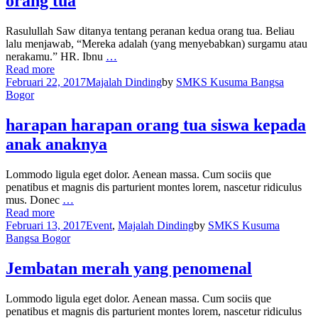
orang tua
Rasulullah Saw ditanya tentang peranan kedua orang tua. Beliau
lalu menjawab, “Mereka adalah (yang menyebabkan) surgamu atau
nerakamu.” HR. Ibnu
…
Read more
Februari 22, 2017
Majalah Dinding
by
SMKS Kusuma Bangsa
Bogor
harapan harapan orang tua siswa kepada
anak anaknya
Lommodo ligula eget dolor. Aenean massa. Cum sociis que
penatibus et magnis dis parturient montes lorem, nascetur ridiculus
mus. Donec
…
Read more
Februari 13, 2017
Event
,
Majalah Dinding
by
SMKS Kusuma
Bangsa Bogor
Jembatan merah yang penomenal
Lommodo ligula eget dolor. Aenean massa. Cum sociis que
penatibus et magnis dis parturient montes lorem, nascetur ridiculus