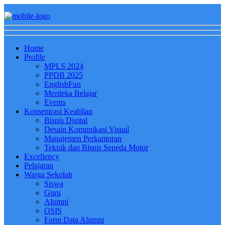
Home
Profile
MPLS 2024
PPDB 2025
EnglishFun
Merdeka Belajar
Events
Konsentrasi Keahlian
Bisnis Digital
Desain Komunikasi Visual
Manajemen Perkantoran
Teknik dan Bisnis Sepeda Motor
Excellency
Pelajaran
Warga Sekolah
Siswa
Guru
Alumni
OSIS
Form Data Alumni