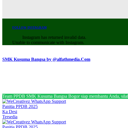
FOLLOW INSTAGRAM
Instagram has returned invalid data.
Unable to communicate with Instagram.
SMK Kusuma Bangsa by @alfathmedia.Com
Team PPDB SMK Kusuma Bangsa Bogor siap membantu Anda, silahk
Panitia PPDB 2025
Ka Desi
Tersedia
Panitia PPDB 2025