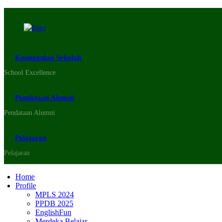
Keunggulan Sekolah
School Excellence
Pendataan Alumni
Pendataan Alumni
Pelajaran
Pelajaran
Home
Profile
MPLS 2024
PPDB 2025
EnglishFun
Merdeka Belajar