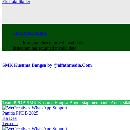
Ekstrakulikuler
FOLLOW INSTAGRAM
Instagram has returned invalid data.
Instagram has returned invalid data.
SMK Kusuma Bangsa by @alfathmedia.Com
Team PPDB SMK Kusuma Bangsa Bogor siap membantu Anda, silahk
Panitia PPDB 2025
Ka Desi
Tersedia