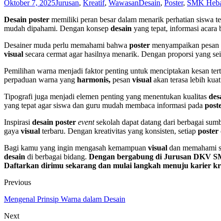
Oktober 7, 2025
Jurusan
,
Kreatif
,
Wawasan
Desain
,
Poster
,
SMK Heba
Desain poster
memiliki peran besar dalam menarik perhatian siswa t
mudah dipahami. Dengan konsep
desain
yang tepat, informasi acara
Desainer muda perlu memahami bahwa
poster
menyampaikan pesan m
visual
secara cermat agar hasilnya menarik. Dengan proporsi yang s
Pemilihan warna menjadi faktor penting untuk menciptakan kesan ter
perpaduan warna yang
harmonis,
pesan
visual
akan terasa lebih kua
Tipografi juga menjadi elemen penting yang menentukan kualitas
des
yang tepat agar siswa dan guru mudah membaca informasi pada
poste
Inspirasi
desain poster
event
sekolah dapat datang dari berbagai sumb
gaya
visual
terbaru. Dengan kreativitas yang konsisten, setiap
poster
Bagi kamu yang ingin mengasah kemampuan
visual
dan memahami s
desain
di berbagai bidang.
Dengan bergabung di Jurusan DKV SMK 
Daftarkan dirimu sekarang dan mulai langkah menuju karier kr
Previous
Mengenal Prinsip Warna dalam Desain
Next