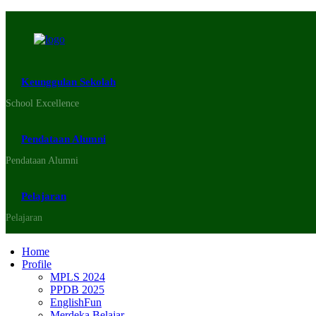
Keunggulan Sekolah
School Excellence
Pendataan Alumni
Pendataan Alumni
Pelajaran
Pelajaran
Home
Profile
MPLS 2024
PPDB 2025
EnglishFun
Merdeka Belajar