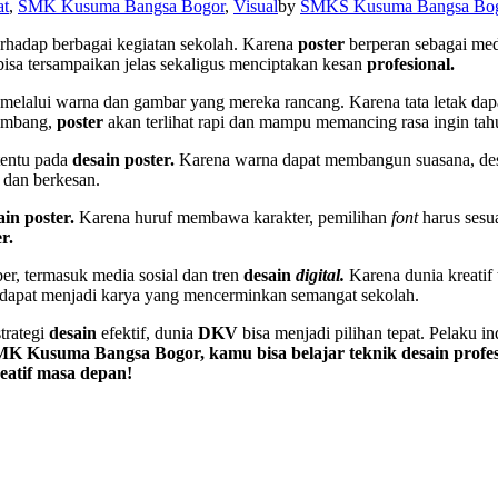
t
,
SMK Kusuma Bangsa Bogor
,
Visual
by
SMKS Kusuma Bangsa Bo
erhadap berbagai kegiatan sekolah. Karena
poster
berperan sebagai me
 bisa tersampaikan jelas sekaligus menciptakan kesan
profesional.
elalui warna dan gambar yang mereka rancang. Karena tata letak dap
eimbang,
poster
akan terlihat rapi dan mampu memancing rasa ingin ta
tentu pada
desain poster.
Karena warna dapat membangun suasana, desa
t dan berkesan.
ain
poster.
Karena huruf membawa karakter, pemilihan
font
harus sesu
r.
er, termasuk media sosial dan tren
desain
digital.
Karena dunia kreatif
dapat menjadi karya yang mencerminkan semangat sekolah.
trategi
desain
efektif, dunia
DKV
bisa menjadi pilihan tepat. Pelaku in
Kusuma Bangsa Bogor, kamu bisa belajar teknik desain profesio
eatif masa depan!