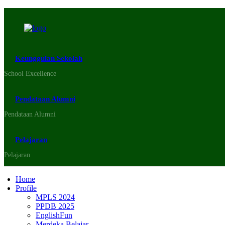
Keunggulan Sekolah
School Excellence
Pendataan Alumni
Pendataan Alumni
Pelajaran
Pelajaran
Home
Profile
MPLS 2024
PPDB 2025
EnglishFun
Merdeka Belajar