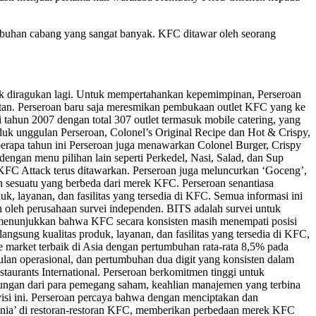
umbuhan cabang yang sangat banyak. KFC ditawar oleh seorang
ak diragukan lagi. Untuk mempertahankan kepemimpinan, Perseroan
litan. Perseroan baru saja meresmikan pembukaan outlet KFC yang ke
tahun 2007 dengan total 307 outlet termasuk mobile catering, yang
roduk unggulan Perseroan, Colonel’s Original Recipe dan Hot & Crispy,
berapa tahun ini Perseroan juga menawarkan Colonel Burger, Crispy
dengan menu pilihan lain seperti Perkedel, Nasi, Salad, dan Sup
FC Attack terus ditawarkan. Perseroan juga meluncurkan ‘Goceng’,
sesuatu yang berbeda dari merek KFC. Perseroan senantiasa
, layanan, dan fasilitas yang tersedia di KFC. Semua informasi ini
oleh perusahaan survei independen. BITS adalah survei untuk
TS menunjukkan bahwa KFC secara konsisten masih menempati posisi
gsung kualitas produk, layanan, dan fasilitas yang tersedia di KFC,
 market terbaik di Asia dengan pertumbuhan rata-rata 8,5% pada
lan operasional, dan pertumbuhan dua digit yang konsisten dalam
taurants International. Perseroan berkomitmen tinggi untuk
ungan dari para pemegang saham, keahlian manajemen yang terbina
visi ini. Perseroan percaya bahwa dengan menciptakan dan
ia’ di restoran-restoran KFC, memberikan perbedaan merek KFC