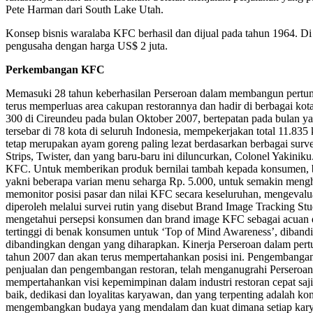
Pete Harman dari South Lake Utah.
Konsep bisnis waralaba KFC berhasil dan dijual pada tahun 1964. Di
pengusaha dengan harga US$ 2 juta.
Perkembangan KFC
Memasuki 28 tahun keberhasilan Perseroan dalam membangun pertumb
terus memperluas area cakupan restorannya dan hadir di berbagai ko
300 di Cireundeu pada bulan Oktober 2007, bertepatan pada bulan ya
tersebar di 78 kota di seluruh Indonesia, mempekerjakan total 11.835
tetap merupakan ayam goreng paling lezat berdasarkan berbagai surv
Strips, Twister, dan yang baru-baru ini diluncurkan, Colonel Yakinik
KFC. Untuk memberikan produk bernilai tambah kepada konsumen, be
yakni beberapa varian menu seharga Rp. 5.000, untuk semakin meng
memonitor posisi pasar dan nilai KFC secara keseluruhan, mengevalua
diperoleh melalui survei rutin yang disebut Brand Image Tracking
mengetahui persepsi konsumen dan brand image KFC sebagai acuan da
tertinggi di benak konsumen untuk ‘Top of Mind Awareness’, dibandi
dibandingkan dengan yang diharapkan. Kinerja Perseroan dalam pert
tahun 2007 dan akan terus mempertahankan posisi ini. Pengembangan 
penjualan dan pengembangan restoran, telah menganugrahi Perseroan 
mempertahankan visi kepemimpinan dalam industri restoran cepat s
baik, dedikasi dan loyalitas karyawan, dan yang terpenting adalah 
mengembangkan budaya yang mendalam dan kuat dimana setiap kary