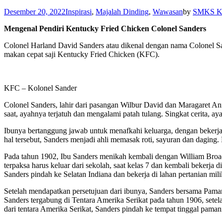
Desember 20, 2022
Inspirasi
,
Majalah Dinding
,
Wawasan
by
SMKS Ku
Mengenal Pendiri Kentucky Fried Chicken Colonel Sanders
Colonel Harland David Sanders atau dikenal dengan nama Colonel San
makan cepat saji Kentucky Fried Chicken (KFC).
KFC – Kolonel Sander
Colonel Sanders, lahir dari pasangan Wilbur David dan Maragaret Ann
saat, ayahnya terjatuh dan mengalami patah tulang. Singkat cerita, a
Ibunya bertanggung jawab untuk menafkahi keluarga, dengan bekerja 
hal tersebut, Sanders menjadi ahli memasak roti, sayuran dan daging.
Pada tahun 1902, Ibu Sanders menikah kembali dengan William Broad
terpaksa harus keluar dari sekolah, saat kelas 7 dan kembali bekerja 
Sanders pindah ke Selatan Indiana dan bekerja di lahan pertanian mil
Setelah mendapatkan persetujuan dari ibunya, Sanders bersama Pam
Sanders tergabung di Tentara Amerika Serikat pada tahun 1906, setel
dari tentara Amerika Serikat, Sanders pindah ke tempat tinggal pama