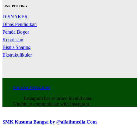
LINK PENTING
DISNAKER
Dinas Pendidikan
Pemda Bogor
Kepolisian
Bisnis Sharing
Ekstrakulikuler
FOLLOW INSTAGRAM
Instagram has returned invalid data.
Unable to communicate with Instagram.
SMK Kusuma Bangsa by @alfathmedia.Com