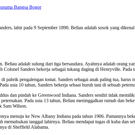
suma Bangsa Bogor
ders, lahir pada 9 September 1890. Beliau adalah sosok yang dikenal 
. Beliau adalah sulung dari tiga bersaudara. Ayahnya adalah orang yan
yah Colonel Sanders bekerja sebagai tukang daging di Henryville. Pada
di pabrik pengalengan tomat. Sanders sebagai anak paling tua, harus
 Pada usia 10 tahun, Sanders bekerja sebaai buruh tani di sebuah pete
dus dan pindah ke Greenwood Indiana. Sanders sendiri tidak memiliki
di peternakan. Pada usia 13 tahun, Beliau meninggalkan rumah dan beker
ik Sam Wilson.
annya menuju ke New Albany Indiana pada tahun 1906. Pamannya bekerj
ah memalsukan tanggal lahirnya. Beliau mendapat tugas di kuba dan se
nnya di Sheffield Alabama.