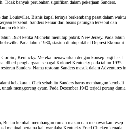
h. Tidak banyak perubahan signifikan dalam pekerjaan Sanders.
 dan Louisville). Bisnis kapal ferinya berkembang pesat dalam waktu
rjaan tersebut. Sanders keluar dari bisnis patungan tersebut dan
lampu elektrik.
 tahun 1924 ketika Michelin menutup pabrik New Jersey. Pada tahun
lasville. Pada tahun 1930, stasiun ditutup akibat Depresi Ekonomi
h Corbin , Kentucky. Mereka menawarkan dengan konsep bagi hasil
pat diberi penghargaan sebagai Kolonel Kentucky pada tahun 1935
restoran Sanders. Nama restoran Sanders masuk dalam Adventures in
alami kebakaran. Oleh sebab itu Sanders harus membangun kembali
a, untuk menggoreng ayam. Pada Desember 1942 terjadi perang dunia
.
hunan, Beliau kembali membangun rumah makan dan menawarkan resep
asil menjual pertama kali waralaba Kentucky Fried Chicken kepada