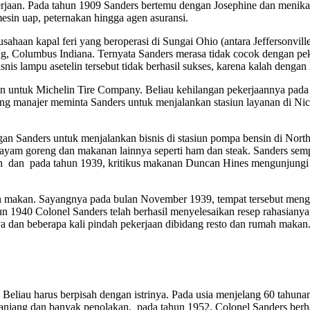
kerjaan. Pada tahun 1909 Sanders bertemu dengan Josephine dan menika
esin uap, peternakan hingga agen asuransi.
haan kapal feri yang beroperasi di Sungai Ohio (antara Jeffersonville
ang, Columbus Indiana. Ternyata Sanders merasa tidak cocok dengan peke
 lampu asetelin tersebut tidak berhasil sukses, karena kalah dengan 
an untuk Michelin Tire Company. Beliau kehilangan pekerjaannya pada
g manajer meminta Sanders untuk menjalankan stasiun layanan di Nicho
n Sanders untuk menjalankan bisnis di stasiun pompa bensin di Nort
ayam goreng dan makanan lainnya seperti ham dan steak. Sanders sem
h dan pada tahun 1939, kritikus makanan Duncan Hines mengunjungi 
ah makan. Sayangnya pada bulan November 1939, tempat tersebut meng
 1940 Colonel Sanders telah berhasil menyelesaikan resep rahasiany
a dan beberapa kali pindah pekerjaan dibidang resto dan rumah makan
ka Beliau harus berpisah dengan istrinya. Pada usia menjelang 60 ta
panjang dan banyak penolakan, pada tahun 1952, Colonel Sanders berh