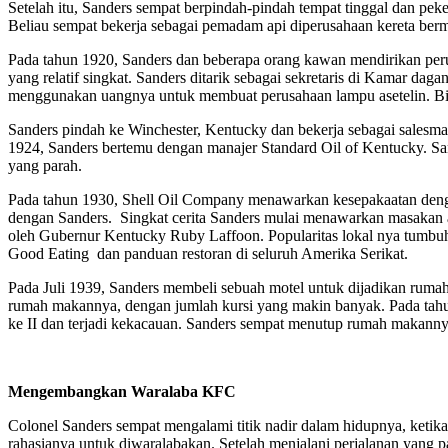
Setelah itu, Sanders sempat berpindah-pindah tempat tinggal dan pe
Beliau sempat bekerja sebagai pemadam api diperusahaan kereta berm
Pada tahun 1920, Sanders dan beberapa orang kawan mendirikan perusa
yang relatif singkat. Sanders ditarik sebagai sekretaris di Kamar dag
menggunakan uangnya untuk membuat perusahaan lampu asetelin. Bisnis
Sanders pindah ke Winchester, Kentucky dan bekerja sebagai salesm
1924, Sanders bertemu dengan manajer Standard Oil of Kentucky. San
yang parah.
Pada tahun 1930, Shell Oil Company menawarkan kesepakaatan denga
dengan Sanders. Singkat cerita Sanders mulai menawarkan masakan 
oleh Gubernur Kentucky Ruby Laffoon. Popularitas lokal nya tumbu
Good Eating dan panduan restoran di seluruh Amerika Serikat.
Pada Juli 1939, Sanders membeli sebuah motel untuk dijadikan rum
rumah makannya, dengan jumlah kursi yang makin banyak. Pada tahun
ke II dan terjadi kekacauan. Sanders sempat menutup rumah makanny
Mengembangkan Waralaba KFC
Colonel Sanders sempat mengalami titik nadir dalam hidupnya, keti
rahasianya untuk diwaralabakan. Setelah menjalani perjalanan yang 