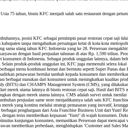
 Usia 75 tahun, bisnis KFC menjadi salah satu restaurant dengan pet
uhannya, posisi KFC sebagai pemimpin pasar restoran cepat saji tid
ta kabupaten tanpa mengabaikan persaingan ketat di kota-kota metropo
ng sama ulang tahun KFC Indonesia yang ke 28. Perseroan mengakhiri 
 karyawan dengan hasil penjualan tahunan di atas Rp. 1,590 triliun. P
ei konsumen di Indonesia. Sebagai produk unggulan lainnya, dalam be
u. Selain produk-produk unggulan ini, KFC juga memenuhi selera lokal 
rbagai menu kombinasi hemat dan bermutu seperti Super Panas dan K
hadirkan penawaran bernilai tambah kepada konsumen dan memberikan 
si berbagai masukan dari konsumen untuk meningkatkan kualitas produk
 Study (BITS) dan CHAMPS Management System (CMS), yang dilakukan 
ri merek utama lainnya di bisnis restoran cepat saji. Hasil dari BI
ngkan dengan merek utama lainnya. CMS adalah survei untuk menilai lan
umbuhan penjualan same store menjadikannya salah satu KFC franchise
merek yang kontinu melalui strategi pemasaran yang inovatif, keunggu
berbagai penghargaan dari Asia Franchise Business Unit dari Yum! Res
aji, dengan terus memberikan kepuasan ‘Yum!’ di wajah konsumen. Duk
kontinuitas kunjungan konsumen, memastikan Perseroan dapat mencapai 
awan memberikan perbedaan, menghidupkan ‘Customer and Sales Man