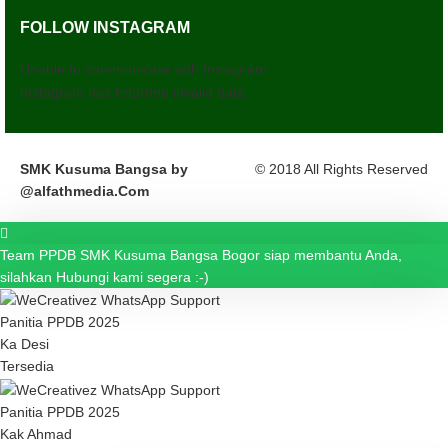
FOLLOW INSTAGRAM
Unable to communicate with Instagram.
Instagram has returned invalid data.
SMK Kusuma Bangsa by
© 2018 All Rights Reserved
@alfathmedia.Com
Team PPDB SMK Kusuma Bangsa Bogor siap membantu Anda,
silahkan Hubungi kami segera :-)
Panitia PPDB 2025
Ka Desi
Tersedia
Panitia PPDB 2025
Kak Ahmad