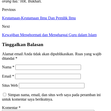
orang tua
.’ HR. Bukhari.
Previous
Keutamaan-Keutamaan Ilmu Dan Pemilik Ilmu
Next
Kewajiban Menghormati dan Menghargai Guru dalam Islam
Tinggalkan Balasan
Alamat email Anda tidak akan dipublikasikan.
Ruas yang wajib
ditandai
*
Nama
*
Email
*
Situs Web
Simpan nama, email, dan situs web saya pada peramban ini
untuk komentar saya berikutnya.
Komentar
*