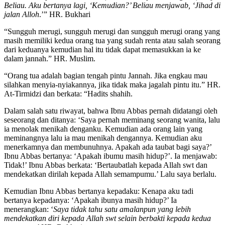
Beliau. Aku bertanya lagi, ‘Kemudian?’ Beliau menjawab, ‘Jihad di
jalan Alloh
.’” HR. Bukhari
“Sungguh merugi, sungguh merugi dan sungguh merugi orang yang
masih memiliki kedua orang tua yang sudah renta atau salah seorang
dari keduanya kemudian hal itu tidak dapat memasukkan ia ke
dalam jannah.” HR. Muslim.
“Orang tua adalah bagian tengah pintu Jannah. Jika engkau mau
silahkan menyia-nyiakannya, jika tidak maka jagalah pintu itu.” HR.
At-Tirmidzi dan berkata: “Hadits shahih.
Dalam salah satu riwayat, bahwa Ibnu Abbas pernah didatangi oleh
seseorang dan ditanya: ‘Saya pernah meminang seorang wanita, lalu
ia menolak menikah denganku. Kemudian ada orang lain yang
meminangnya lalu ia mau menikah dengannya. Kemudian aku
menerkamnya dan membunuhnya. Apakah ada taubat bagi saya?’
Ibnu Abbas bertanya: ‘Apakah ibumu masih hidup?’. Ia menjawab:
Tidak!’ Ibnu Abbas berkata: ‘Bertaubatlah kepada Allah swt dan
mendekatkan dirilah kepada Allah semampumu.’ Lalu saya berlalu.
Kemudian Ibnu Abbas bertanya kepadaku: Kenapa aku tadi
bertanya kepadanya: ‘Apakah ibunya masih hidup?’ Ia
menerangkan: ‘
Saya tidak tahu satu amalanpun yang lebih
mendekatkan diri kepada Allah swt selain berbakti kepada kedua