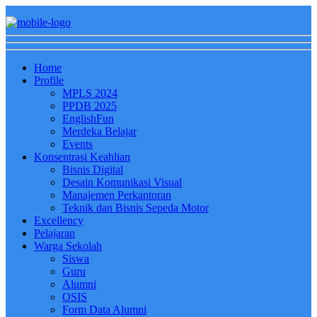
Home
Profile
MPLS 2024
PPDB 2025
EnglishFun
Merdeka Belajar
Events
Konsentrasi Keahlian
Bisnis Digital
Desain Komunikasi Visual
Manajemen Perkantoran
Teknik dan Bisnis Sepeda Motor
Excellency
Pelajaran
Warga Sekolah
Siswa
Guru
Alumni
OSIS
Form Data Alumni