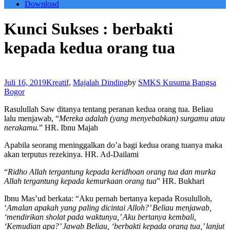
Download
Kunci Sukses : berbakti
kepada kedua orang tua
Juli 16, 2019
Kreatif
,
Majalah Dinding
by
SMKS Kusuma Bangsa
Bogor
Rasulullah Saw ditanya tentang peranan kedua orang tua. Beliau
lalu menjawab, “
Mereka adalah (yang menyebabkan) surgamu atau
nerakamu.
” HR. Ibnu Majah
Apabila seorang meninggalkan do’a bagi kedua orang tuanya maka
akan terputus rezekinya. HR. Ad-Dailami
“
Ridho Allah tergantung kepada keridhoan orang tua dan murka
Allah tergantung kepada kemurkaan orang tua
” HR. Bukhari
Ibnu Mas’ud berkata: “Aku pernah bertanya kepada Rosululloh,
‘
Amalan apakah yang paling dicintai Alloh?’ Beliau menjawab,
‘mendirikan sholat pada waktunya,’ Aku bertanya kembali,
‘Kemudian apa?’ Jawab Beliau, ‘berbakti kepada orang tua,’ lanjut