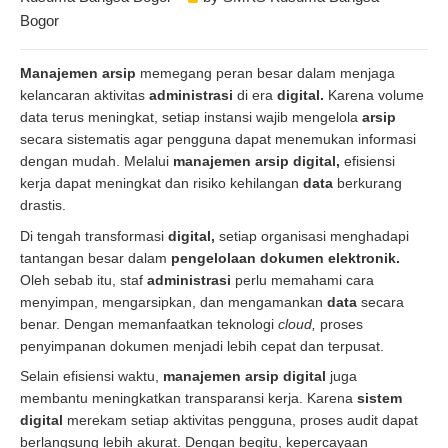
Bogor
Manajemen arsip
memegang peran besar dalam menjaga
kelancaran aktivitas
administrasi
di era
digital.
Karena volume
data terus meningkat, setiap instansi wajib mengelola
arsip
secara sistematis agar pengguna dapat menemukan informasi
dengan mudah. Melalui
manajemen arsip digital,
efisiensi
kerja dapat meningkat dan risiko kehilangan
data
berkurang
drastis.
Di tengah transformasi
digital,
setiap organisasi menghadapi
tantangan besar dalam
pengelolaan dokumen elektronik.
Oleh sebab itu, staf
administrasi
perlu memahami cara
menyimpan, mengarsipkan, dan mengamankan
data
secara
benar. Dengan memanfaatkan teknologi
cloud,
proses
penyimpanan dokumen menjadi lebih cepat dan terpusat.
Selain efisiensi waktu,
manajemen arsip digital
juga
membantu meningkatkan transparansi kerja. Karena
sistem
digital
merekam setiap aktivitas pengguna, proses audit dapat
berlangsung lebih akurat. Dengan begitu, kepercayaan