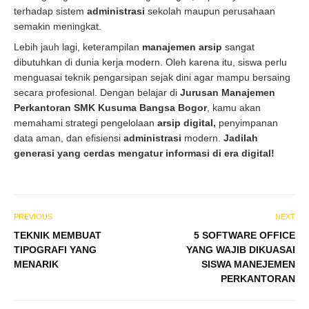
terhadap sistem
administrasi
sekolah maupun perusahaan
semakin meningkat.
Lebih jauh lagi, keterampilan
manajemen arsip
sangat
dibutuhkan di dunia kerja modern. Oleh karena itu, siswa perlu
menguasai teknik pengarsipan sejak dini agar mampu bersaing
secara profesional. Dengan belajar di
Jurusan Manajemen
Perkantoran SMK Kusuma Bangsa Bogor
, kamu akan
memahami strategi pengelolaan
arsip digital,
penyimpanan
data aman, dan efisiensi
administrasi
modern.
Jadilah
generasi yang cerdas mengatur informasi di era digital!
PREVIOUS
NEXT
TEKNIK MEMBUAT
5 SOFTWARE OFFICE
TIPOGRAFI YANG
YANG WAJIB DIKUASAI
MENARIK
SISWA MANEJEMEN
PERKANTORAN