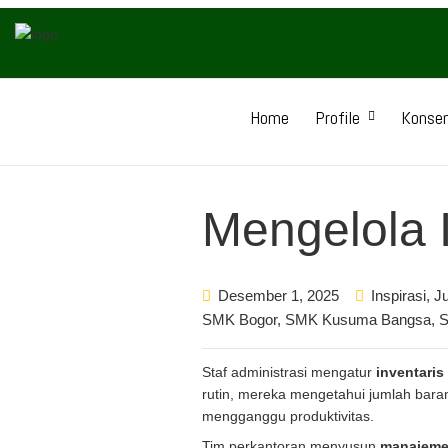
Home
Profile
Konsen
Mengelola 
Desember 1, 2025
Inspirasi
,
J
SMK Bogor
,
SMK Kusuma Bangsa
,
S
Staf administrasi mengatur
inventaris
rutin, mereka mengetahui jumlah bara
mengganggu produktivitas.
Tim perkantoran menyusun
manajemen