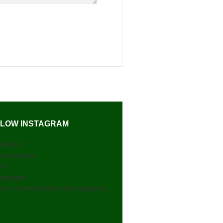
LOW INSTAGRAM
nable to
ommunicate
ith
nstagram.
le to communicate with Instagram.