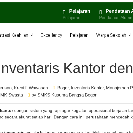
Pelajaran
Pendataan 
Pelajaran
Pendataan Alumn
trasi Keahlian
Excellency
Pelajaran
Warga Sekolah
Inventaris Kantor de
urusan
,
Kreatif
,
Wawasan
Bogor
,
Inventaris Kantor
,
Manajemen P
MK Swasta
by
SMKS Kusuma Bangsa Bogor
 kantor
dengan sistem yang rapi agar kegiatan operasional berjalan t
ng secara akurat setiap hari. Dengan cara ini, perusahaan mencegah k
 inventaris
melalui kategori barang yang jelas. Melalui pembagian 