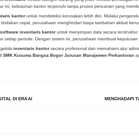
lur ini, kebutuhan kantor terpenuhi tanpa proses pencarian yang mem
taris kantor
untuk mendeteksi kerusakan lebih dini. Melalui pengece
n tindakan cepat, perusahaan menghindari biaya tambahan akibat ker
software inventaris kantor
untuk menyimpan data secara terstruktur. 
n setiap periode. Dengan sistem ini, perusahaan membuat keputusan pe
ngelola
inventaris kantor
secara profesional dan memahami alur admin
di
SMK Kusuma Bangsa Bogor Jurusan Manajemen Perkantoran
ag
ITAL DI ERA AI
MENGHADAPI TA