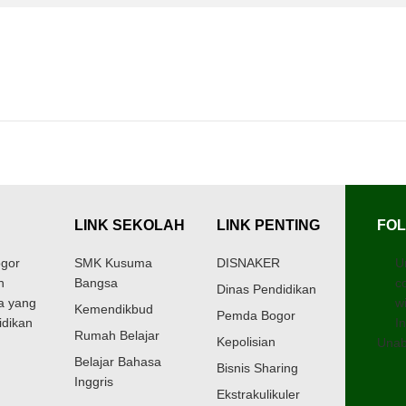
LINK SEKOLAH
LINK PENTING
FOL
gor
SMK Kusuma
DISNAKER
U
h
Bangsa
c
Dinas Pendidikan
a yang
w
Kemendikbud
Pemda Bogor
idikan
I
Rumah Belajar
Kepolisian
Unab
Belajar Bahasa
Bisnis Sharing
Inggris
Ekstrakulikuler