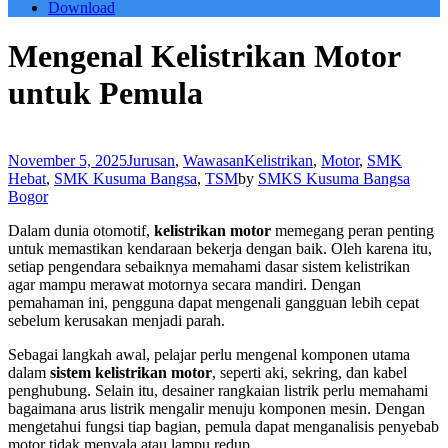
Download
Mengenal Kelistrikan Motor
untuk Pemula
November 5, 2025
Jurusan
,
Wawasan
Kelistrikan
,
Motor
,
SMK
Hebat
,
SMK Kusuma Bangsa
,
TSM
by
SMKS Kusuma Bangsa
Bogor
Dalam dunia otomotif,
kelistrikan motor
memegang peran penting
untuk memastikan kendaraan bekerja dengan baik. Oleh karena itu,
setiap pengendara sebaiknya memahami dasar sistem kelistrikan
agar mampu merawat motornya secara mandiri. Dengan
pemahaman ini, pengguna dapat mengenali gangguan lebih cepat
sebelum kerusakan menjadi parah.
Sebagai langkah awal, pelajar perlu mengenal komponen utama
dalam
sistem kelistrikan motor
, seperti aki, sekring, dan kabel
penghubung. Selain itu, desainer rangkaian listrik perlu memahami
bagaimana arus listrik mengalir menuju komponen mesin. Dengan
mengetahui fungsi tiap bagian, pemula dapat menganalisis penyebab
motor tidak menyala atau lampu redup.