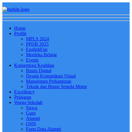
Home
Profile
MPLS 2024
PPDB 2025
EnglishFun
Merdeka Belajar
Events
Konsentrasi Keahlian
Bisnis Digital
Desain Komunikasi Visual
Manajemen Perkantoran
Teknik dan Bisnis Sepeda Motor
Excellency
Pelajaran
Warga Sekolah
Siswa
Guru
Alumni
OSIS
Form Data Alumni