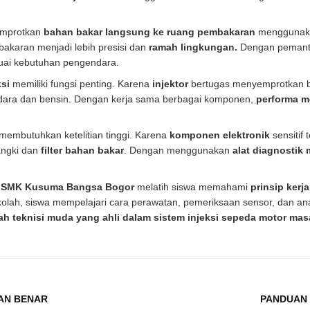
emprotkan
bahan bakar
langsung ke ruang pembakaran
menggunakan
akaran menjadi lebih presisi dan
ramah lingkungan.
Dengan pemanta
uai kebutuhan pengendara.
si
memiliki fungsi penting. Karena
injektor
bertugas menyemprotkan 
ara dan bensin. Dengan kerja sama berbagai komponen,
performa m
membutuhkan ketelitian tinggi. Karena
komponen elektronik
sensitif
angki dan
filter bahan bakar
. Dengan menggunakan
alat diagnostik
) SMK Kusuma Bangsa Bogor
melatih siswa memahami
prinsip kerja
ekolah, siswa mempelajari cara perawatan, pemeriksaan sensor, dan an
lah teknisi muda yang ahli dalam sistem injeksi sepeda motor ma
AN BENAR
PANDUAN 