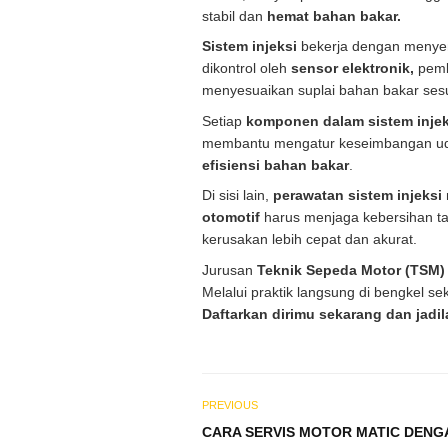
stabil dan
hemat bahan bakar.
Sistem injeksi
bekerja dengan meny
dikontrol oleh
sensor elektronik,
pemb
menyesuaikan suplai bahan bakar ses
Setiap
komponen dalam sistem injek
membantu mengatur keseimbangan ud
efisiensi bahan bakar
.
Di sisi lain,
perawatan sistem injeksi
otomotif
harus menjaga kebersihan t
kerusakan lebih cepat dan akurat.
Jurusan
Teknik Sepeda Motor (TSM
Melalui praktik langsung di bengkel s
Daftarkan dirimu sekarang dan jadi
PREVIOUS
CARA SERVIS MOTOR MATIC DENG