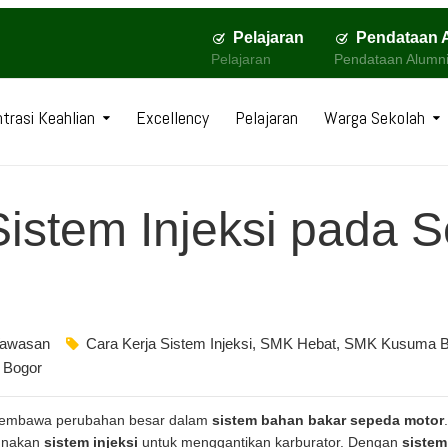
Pelajaran
Pendataan 
Pelajaran
Pendataan Alumn
trasi Keahlian
Excellency
Pelajaran
Warga Sekolah
istem Injeksi pada 
awasan
Cara Kerja Sistem Injeksi
,
SMK Hebat
,
SMK Kusuma B
 Bogor
mbawa perubahan besar dalam
sistem bahan bakar sepeda motor
gunakan
sistem injeksi
untuk menggantikan karburator. Dengan
sistem 