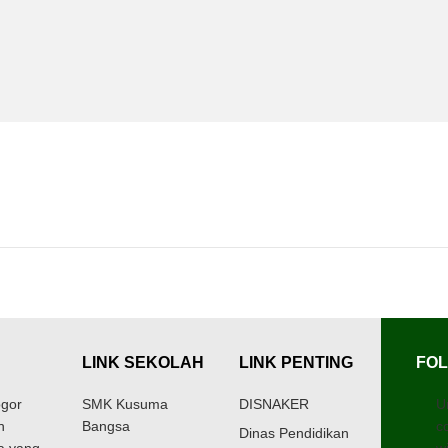
LINK SEKOLAH
LINK PENTING
FOL
gor
SMK Kusuma
DISNAKER
U
h
Bangsa
c
Dinas Pendidikan
a yang
w