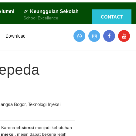
Alumni
Keunggulan Sekolah
CONTACT
i
School Excellence
Download
Sepeda
angsa Bogor
,
Teknologi Injeksi
. Karena
efisiensi
menjadi kebutuhan
injeksi,
mesin dapat bekerja lebih