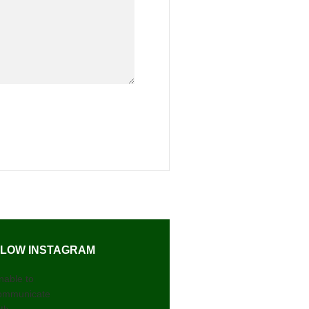
LOW INSTAGRAM
nable to
ommunicate
ith