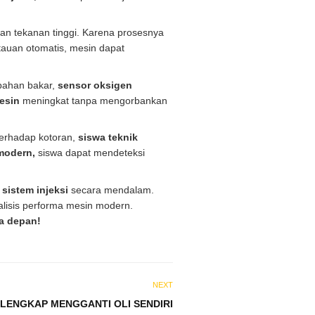
 tekanan tinggi. Karena prosesnya
uan otomatis, mesin dapat
bahan bakar,
sensor oksigen
esin
meningkat tanpa mengorbankan
 terhadap kotoran,
siswa teknik
 modern,
siswa dapat mendeteksi
 sistem injeksi
secara mendalam.
alisis performa mesin modern.
sa depan!
NEXT
LENGKAP MENGGANTI OLI SENDIRI