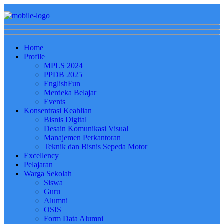
Home
Profile
MPLS 2024
PPDB 2025
EnglishFun
Merdeka Belajar
Events
Konsentrasi Keahlian
Bisnis Digital
Desain Komunikasi Visual
Manajemen Perkantoran
Teknik dan Bisnis Sepeda Motor
Excellency
Pelajaran
Warga Sekolah
Siswa
Guru
Alumni
OSIS
Form Data Alumni