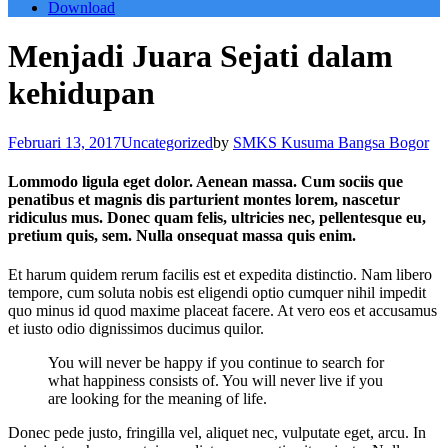
Download
Menjadi Juara Sejati dalam
kehidupan
Februari 13, 2017
Uncategorized
by
SMKS Kusuma Bangsa Bogor
Lommodo ligula eget dolor. Aenean massa. Cum sociis que
penatibus et magnis dis parturient montes lorem, nascetur
ridiculus mus. Donec quam felis, ultricies nec, pellentesque eu,
pretium quis, sem. Nulla onsequat massa quis enim.
Et harum quidem rerum facilis est et expedita distinctio. Nam libero
tempore, cum soluta nobis est eligendi optio cumquer nihil impedit
quo minus id quod maxime placeat facere. At vero eos et accusamus
et iusto odio dignissimos ducimus quilor.
You will never be happy if you continue to search for
what happiness consists of. You will never live if you
are looking for the meaning of life.
Donec pede justo, fringilla vel, aliquet nec, vulputate eget, arcu. In