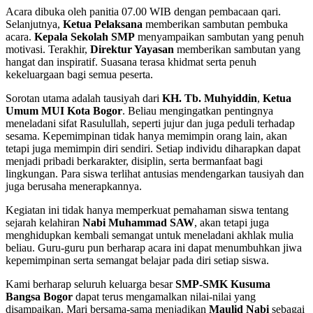
Acara dibuka oleh panitia 07.00 WIB dengan pembacaan qari.
Selanjutnya,
Ketua Pelaksana
memberikan sambutan pembuka
acara.
Kepala Sekolah SMP
menyampaikan sambutan yang penuh
motivasi. Terakhir,
Direktur Yayasan
memberikan sambutan yang
hangat dan inspiratif. Suasana terasa khidmat serta penuh
kekeluargaan bagi semua peserta.
Sorotan utama adalah tausiyah dari
KH. Tb. Muhyiddin
,
Ketua
Umum MUI Kota Bogor
. Beliau mengingatkan pentingnya
meneladani sifat Rasulullah, seperti jujur dan juga peduli terhadap
sesama. Kepemimpinan tidak hanya memimpin orang lain, akan
tetapi juga memimpin diri sendiri. Setiap individu diharapkan dapat
menjadi pribadi berkarakter, disiplin, serta bermanfaat bagi
lingkungan. Para siswa terlihat antusias mendengarkan tausiyah dan
juga berusaha menerapkannya.
Kegiatan ini tidak hanya memperkuat pemahaman siswa tentang
sejarah kelahiran
Nabi Muhammad SAW
, akan tetapi juga
menghidupkan kembali semangat untuk meneladani akhlak mulia
beliau. Guru-guru pun berharap acara ini dapat menumbuhkan jiwa
kepemimpinan serta semangat belajar pada diri setiap siswa.
Kami berharap seluruh keluarga besar
SMP-SMK Kusuma
Bangsa Bogor
dapat terus mengamalkan nilai-nilai yang
disampaikan. Mari bersama-sama menjadikan
Maulid Nabi
sebagai