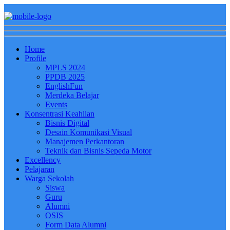
Home
Profile
MPLS 2024
PPDB 2025
EnglishFun
Merdeka Belajar
Events
Konsentrasi Keahlian
Bisnis Digital
Desain Komunikasi Visual
Manajemen Perkantoran
Teknik dan Bisnis Sepeda Motor
Excellency
Pelajaran
Warga Sekolah
Siswa
Guru
Alumni
OSIS
Form Data Alumni