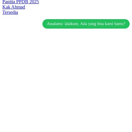
Panitia PPDB 2025
Kak Ahmad
Tersedia
Assalamu 'alaikum, Ada yang bisa kami bantu?