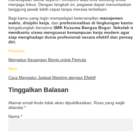
menjaga fokus. Dengan langkah ini, pegawai dapat menuntaskan
tanggung jawab lebih cepat tanpa merasa terbebani.
Bagi kamu yang ingin mempelajari keterampilan
manajemen
waktu
,
disiplin kerja
, dan
profesionalitas di lingkungan kanto
bergabunglah bersama
SMK Kusuma Bangsa Bogor
.
Sekolah i
membantu siswa menguasai kemampuan kerja modern agar
siap menghadapi dunia profesional secara efektif dan percay
diri.
Previous
Mengatur Keuangan Bisnis untuk Pemula
Next
Cara Mengatur Jadwal Meeting dengan Efektif
Tinggalkan Balasan
Alamat email Anda tidak akan dipublikasikan.
Ruas yang wajib
ditandai
*
Nama
*