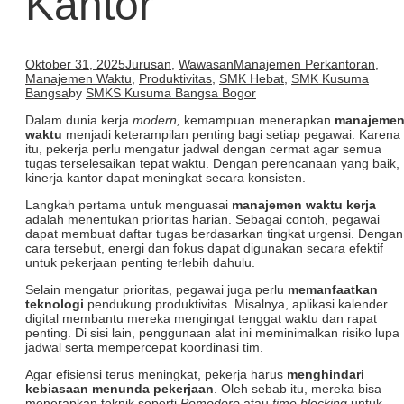
Kantor
Oktober 31, 2025
Jurusan
,
Wawasan
Manajemen Perkantoran
,
Manajemen Waktu
,
Produktivitas
,
SMK Hebat
,
SMK Kusuma
Bangsa
by
SMKS Kusuma Bangsa Bogor
Dalam dunia kerja
modern,
kemampuan menerapkan
manajeme
waktu
menjadi keterampilan penting bagi setiap pegawai. Karena
itu, pekerja perlu mengatur jadwal dengan cermat agar semua
tugas terselesaikan tepat waktu. Dengan perencanaan yang baik,
kinerja kantor dapat meningkat secara konsisten.
Langkah pertama untuk menguasai
manajemen waktu kerja
adalah menentukan prioritas harian. Sebagai contoh, pegawai
dapat membuat daftar tugas berdasarkan tingkat urgensi. Dengan
cara tersebut, energi dan fokus dapat digunakan secara efektif
untuk pekerjaan penting terlebih dahulu.
Selain mengatur prioritas, pegawai juga perlu
memanfaatkan
teknologi
pendukung produktivitas. Misalnya, aplikasi kalender
digital membantu mereka mengingat tenggat waktu dan rapat
penting. Di sisi lain, penggunaan alat ini meminimalkan risiko lupa
jadwal serta mempercepat koordinasi tim.
Agar efisiensi terus meningkat, pekerja harus
menghindari
kebiasaan menunda pekerjaan
. Oleh sebab itu, mereka bisa
menerapkan teknik seperti
Pomodoro
atau
time blocking
untuk