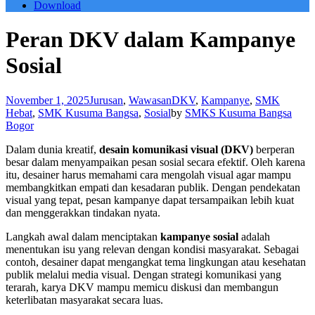
Download
Peran DKV dalam Kampanye
Sosial
November 1, 2025
Jurusan
,
Wawasan
DKV
,
Kampanye
,
SMK
Hebat
,
SMK Kusuma Bangsa
,
Sosial
by
SMKS Kusuma Bangsa
Bogor
Dalam dunia kreatif,
desain komunikasi visual (DKV)
berperan
besar dalam menyampaikan pesan sosial secara efektif. Oleh karena
itu, desainer harus memahami cara mengolah visual agar mampu
membangkitkan empati dan kesadaran publik. Dengan pendekatan
visual yang tepat, pesan kampanye dapat tersampaikan lebih kuat
dan menggerakkan tindakan nyata.
Langkah awal dalam menciptakan
kampanye sosial
adalah
menentukan isu yang relevan dengan kondisi masyarakat. Sebagai
contoh, desainer dapat mengangkat tema lingkungan atau kesehatan
publik melalui media visual. Dengan strategi komunikasi yang
terarah, karya DKV mampu memicu diskusi dan membangun
keterlibatan masyarakat secara luas.