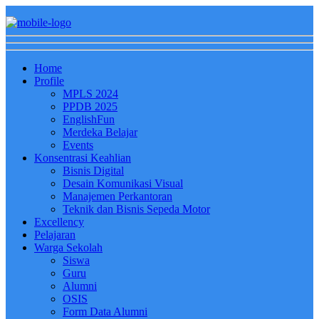
Home
Profile
MPLS 2024
PPDB 2025
EnglishFun
Merdeka Belajar
Events
Konsentrasi Keahlian
Bisnis Digital
Desain Komunikasi Visual
Manajemen Perkantoran
Teknik dan Bisnis Sepeda Motor
Excellency
Pelajaran
Warga Sekolah
Siswa
Guru
Alumni
OSIS
Form Data Alumni