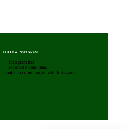
FOLLOW INSTAGRAM
Instagram has
returned invalid data.
Unable to communicate with Instagram.