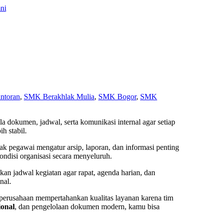
ni
ntoran
,
SMK Berakhlak Mulia
,
SMK Bogor
,
SMK
la dokumen, jadwal, serta komunikasi internal agar setiap
h stabil.
 pegawai mengatur arsip, laporan, dan informasi penting
ndisi organisasi secara menyeluruh.
an jadwal kegiatan agar rapat, agenda harian, dan
nal.
perusahaan mempertahankan kualitas layanan karena tim
ional
, dan pengelolaan dokumen modern, kamu bisa