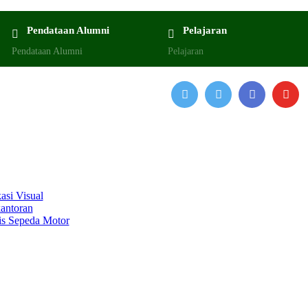
Pendataan Alumni
Pelajaran
Pendataan Alumni
Pelajaran
si Visual
antoran
is Sepeda Motor