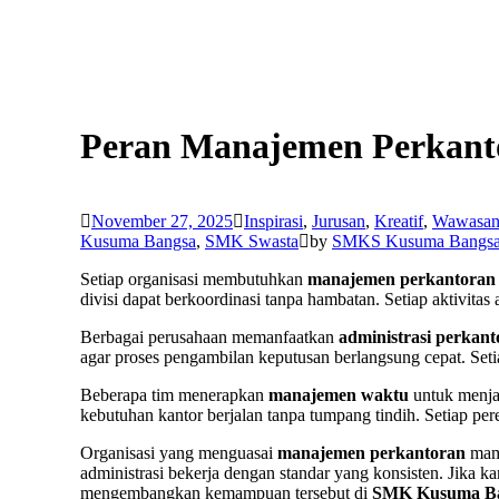
Peran Manajemen Perkanto
November 27, 2025
Inspirasi
,
Jurusan
,
Kreatif
,
Wawasa
Kusuma Bangsa
,
SMK Swasta
by
SMKS Kusuma Bangsa
Setiap organisasi membutuhkan
manajemen perkantoran
divisi dapat berkoordinasi tanpa hambatan. Setiap aktivitas
Berbagai perusahaan memanfaatkan
administrasi perkan
agar proses pengambilan keputusan berlangsung cepat. Set
Beberapa tim menerapkan
manajemen waktu
untuk menjag
kebutuhan kantor berjalan tanpa tumpang tindih. Setiap per
Organisasi yang menguasai
manajemen perkantoran
mamp
administrasi bekerja dengan standar yang konsisten. Jika 
mengembangkan kemampuan tersebut di
SMK Kusuma Ba