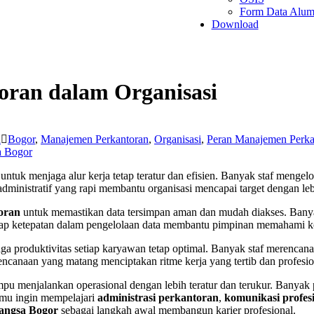
Form Data Alum
Download
ran dalam Organisasi
n
Bogor
,
Manajemen Perkantoran
,
Organisasi
,
Peran Manajemen Perka
 Bogor
untuk menjaga alur kerja tetap teratur dan efisien. Banyak staf mengelo
 administratif yang rapi membantu organisasi mencapai target dengan lebi
toran
untuk memastikan data tersimpan aman dan mudah diakses. Banyak
iap ketepatan dalam pengelolaan data membantu pimpinan memahami ko
a produktivitas setiap karyawan tetap optimal. Banyak staf merencanak
encanaan yang matang menciptakan ritme kerja yang tertib dan profesio
u menjalankan operasional dengan lebih teratur dan terukur. Banyak 
kamu ingin mempelajari
administrasi perkantoran
,
komunikasi profes
ngsa Bogor
sebagai langkah awal membangun karier profesional.