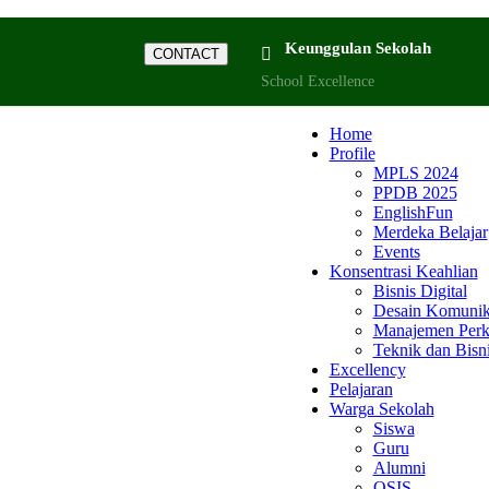
Keunggulan Sekolah
CONTACT
School Excellence
Home
Profile
MPLS 2024
PPDB 2025
EnglishFun
Merdeka Belajar
Events
Konsentrasi Keahlian
Bisnis Digital
Desain Komunika
Manajemen Perk
Teknik dan Bisn
Excellency
Pelajaran
Warga Sekolah
Siswa
Guru
Alumni
OSIS