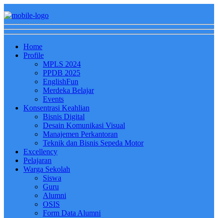
Home
Profile
MPLS 2024
PPDB 2025
EnglishFun
Merdeka Belajar
Events
Konsentrasi Keahlian
Bisnis Digital
Desain Komunikasi Visual
Manajemen Perkantoran
Teknik dan Bisnis Sepeda Motor
Excellency
Pelajaran
Warga Sekolah
Siswa
Guru
Alumni
OSIS
Form Data Alumni