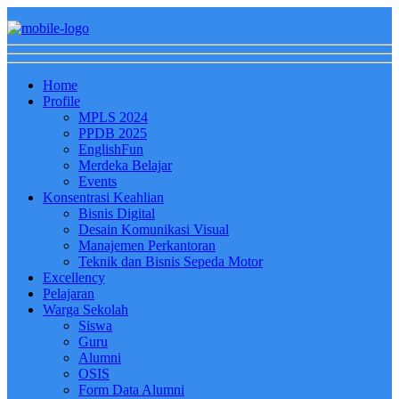
Home
Profile
MPLS 2024
PPDB 2025
EnglishFun
Merdeka Belajar
Events
Konsentrasi Keahlian
Bisnis Digital
Desain Komunikasi Visual
Manajemen Perkantoran
Teknik dan Bisnis Sepeda Motor
Excellency
Pelajaran
Warga Sekolah
Siswa
Guru
Alumni
OSIS
Form Data Alumni