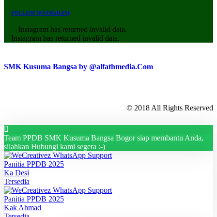
FOLLOW INSTAGRAM
Instagram has returned invalid data.
Instagram has returned invalid data.
SMK Kusuma Bangsa by @alfathmedia.Com
© 2018 All Rights Reserved
Team PPDB SMK Kusuma Bangsa Bogor siap membantu Anda,
silahkan Hubungi kami segera :-)
Panitia PPDB 2025
Ka Desi
Tersedia
Panitia PPDB 2025
Kak Ahmad
Tersedia