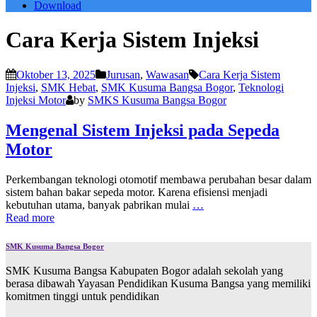
Download
Cara Kerja Sistem Injeksi
Oktober 13, 2025
Jurusan
,
Wawasan
Cara Kerja Sistem
Injeksi
,
SMK Hebat
,
SMK Kusuma Bangsa Bogor
,
Teknologi
Injeksi Motor
by
SMKS Kusuma Bangsa Bogor
Mengenal Sistem Injeksi pada Sepeda
Motor
Perkembangan teknologi otomotif membawa perubahan besar dalam
sistem bahan bakar sepeda motor. Karena efisiensi menjadi
kebutuhan utama, banyak pabrikan mulai
…
Read more
SMK Kusuma Bangsa Bogor
SMK Kusuma Bangsa Kabupaten Bogor adalah sekolah yang
berasa dibawah Yayasan Pendidikan Kusuma Bangsa yang memiliki
komitmen tinggi untuk pendidikan