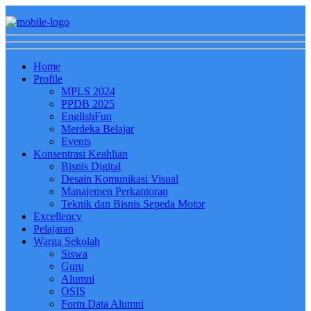
Home
Profile
MPLS 2024
PPDB 2025
EnglishFun
Merdeka Belajar
Events
Konsentrasi Keahlian
Bisnis Digital
Desain Komunikasi Visual
Manajemen Perkantoran
Teknik dan Bisnis Sepeda Motor
Excellency
Pelajaran
Warga Sekolah
Siswa
Guru
Alumni
OSIS
Form Data Alumni