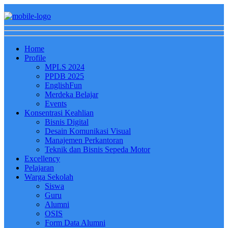
Home
Profile
MPLS 2024
PPDB 2025
EnglishFun
Merdeka Belajar
Events
Konsentrasi Keahlian
Bisnis Digital
Desain Komunikasi Visual
Manajemen Perkantoran
Teknik dan Bisnis Sepeda Motor
Excellency
Pelajaran
Warga Sekolah
Siswa
Guru
Alumni
OSIS
Form Data Alumni