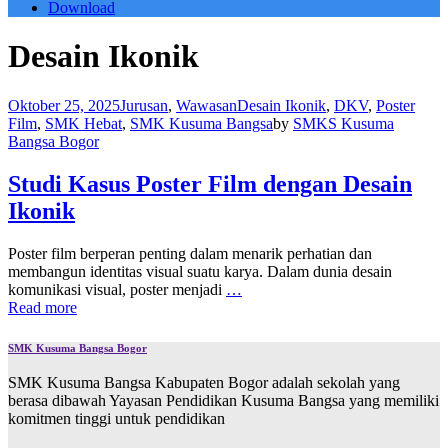
Download
Desain Ikonik
Oktober 25, 2025
Jurusan
,
Wawasan
Desain Ikonik
,
DKV
,
Poster
Film
,
SMK Hebat
,
SMK Kusuma Bangsa
by
SMKS Kusuma
Bangsa Bogor
Studi Kasus Poster Film dengan Desain
Ikonik
Poster film berperan penting dalam menarik perhatian dan
membangun identitas visual suatu karya. Dalam dunia desain
komunikasi visual, poster menjadi
…
Read more
SMK Kusuma Bangsa Bogor
SMK Kusuma Bangsa Kabupaten Bogor adalah sekolah yang
berasa dibawah Yayasan Pendidikan Kusuma Bangsa yang memiliki
komitmen tinggi untuk pendidikan