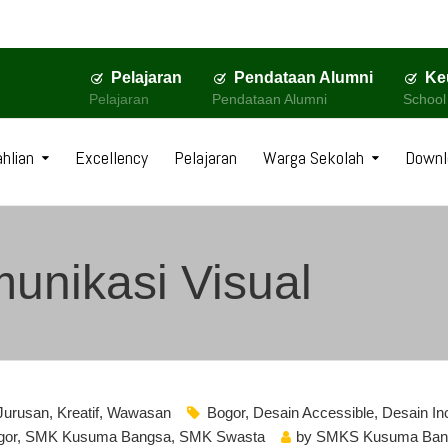
Pelajaran
Pendataan Alumni
Ke
Pelajaran
Pendataan Alumni
School
hlian
Excellency
Pelajaran
Warga Sekolah
Downl
unikasi Visual
Jurusan
,
Kreatif
,
Wawasan
Bogor
,
Desain Accessible
,
Desain In
gor
,
SMK Kusuma Bangsa
,
SMK Swasta
by
SMKS Kusuma Ban