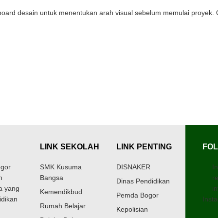
rd desain untuk menentukan arah visual sebelum memulai proyek. Ol
LINK SEKOLAH
LINK PENTING
FOL
gor
SMK Kusuma
DISNAKER
I
h
Bangsa
r
Dinas Pendidikan
a yang
in
Kemendikbud
Pemda Bogor
idikan
Insta
Rumah Belajar
Kepolisian