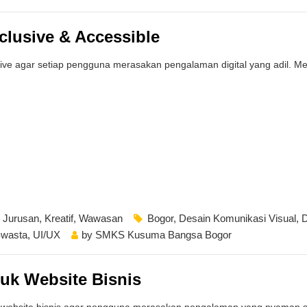
clusive & Accessible
e agar setiap pengguna merasakan pengalaman digital yang adil. Mela
,
Jurusan
,
Kreatif
,
Wawasan
Bogor
,
Desain Komunikasi Visual
,
wasta
,
UI/UX
by
SMKS Kusuma Bangsa Bogor
uk Website Bisnis
UX website bisnis agar pengguna merasakan pengalaman yang nyaman