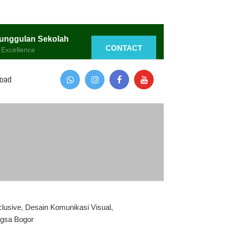
unggulan Sekolah
CONTACT
 Excellence
oad
clusive
,
Desain Komunikasi Visual
,
gsa Bogor