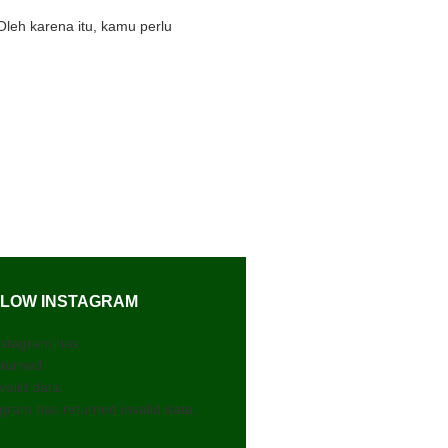
eh karena itu, kamu perlu
LOW INSTAGRAM
nstagram has
eturned
valid data.
gram has returned invalid data.