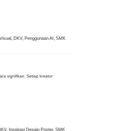
Visual
,
DKV
,
Penggunaan AI
,
SMK
a signifikan. Setiap kreator
DKV
,
Inspirasi Desain Poster
,
SMK