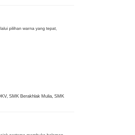
lui pilihan warna yang tepat,
DKV
,
SMK Berakhlak Mulia
,
SMK
 sejak pertama membuka halaman.