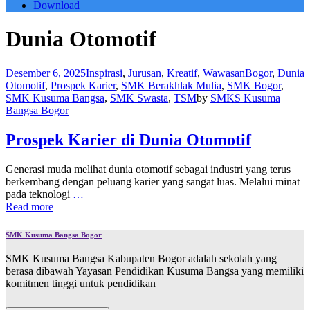
Download
Dunia Otomotif
Desember 6, 2025
Inspirasi
,
Jurusan
,
Kreatif
,
Wawasan
Bogor
,
Dunia
Otomotif
,
Prospek Karier
,
SMK Berakhlak Mulia
,
SMK Bogor
,
SMK Kusuma Bangsa
,
SMK Swasta
,
TSM
by
SMKS Kusuma
Bangsa Bogor
Prospek Karier di Dunia Otomotif
Generasi muda melihat dunia otomotif sebagai industri yang terus
berkembang dengan peluang karier yang sangat luas. Melalui minat
pada teknologi
…
Read more
SMK Kusuma Bangsa Bogor
SMK Kusuma Bangsa Kabupaten Bogor adalah sekolah yang
berasa dibawah Yayasan Pendidikan Kusuma Bangsa yang memiliki
komitmen tinggi untuk pendidikan