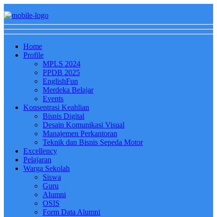
Home
Profile
MPLS 2024
PPDB 2025
EnglishFun
Merdeka Belajar
Events
Konsentrasi Keahlian
Bisnis Digital
Desain Komunikasi Visual
Manajemen Perkantoran
Teknik dan Bisnis Sepeda Motor
Excellency
Pelajaran
Warga Sekolah
Siswa
Guru
Alumni
OSIS
Form Data Alumni