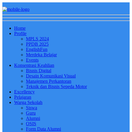
Home
Profile
MPLS 2024
PPDB 2025
EnglishFun
Merdeka Belajar
Events
Konsentrasi Keahlian
Bisnis Digital
Desain Komunikasi Visual
Manajemen Perkantoran
Teknik dan Bisnis Sepeda Motor
Excellency
Pelajaran
Warga Sekolah
Siswa
Guru
Alumni
OSIS
Form Data Alumni