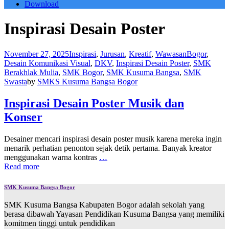
Download
Inspirasi Desain Poster
November 27, 2025
Inspirasi
,
Jurusan
,
Kreatif
,
Wawasan
Bogor
,
Desain Komunikasi Visual
,
DKV
,
Inspirasi Desain Poster
,
SMK
Berakhlak Mulia
,
SMK Bogor
,
SMK Kusuma Bangsa
,
SMK
Swasta
by
SMKS Kusuma Bangsa Bogor
Inspirasi Desain Poster Musik dan
Konser
Desainer mencari inspirasi desain poster musik karena mereka ingin
menarik perhatian penonton sejak detik pertama. Banyak kreator
menggunakan warna kontras
…
Read more
SMK Kusuma Bangsa Bogor
SMK Kusuma Bangsa Kabupaten Bogor adalah sekolah yang
berasa dibawah Yayasan Pendidikan Kusuma Bangsa yang memiliki
komitmen tinggi untuk pendidikan