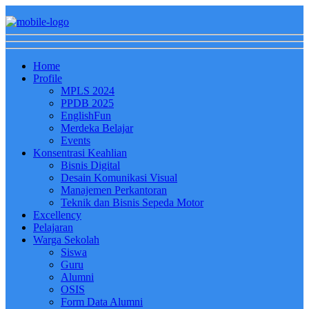
Home
Profile
MPLS 2024
PPDB 2025
EnglishFun
Merdeka Belajar
Events
Konsentrasi Keahlian
Bisnis Digital
Desain Komunikasi Visual
Manajemen Perkantoran
Teknik dan Bisnis Sepeda Motor
Excellency
Pelajaran
Warga Sekolah
Siswa
Guru
Alumni
OSIS
Form Data Alumni