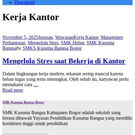
Download
Kerja Kantor
November 5, 2025
Jurusan
,
Wawasan
Kerja Kantor
,
Manajemen
Perkantoran
,
Mengelola Stres
,
SMK Hebat
,
SMK Kusuma
Bangsa
by
SMKS Kusuma Bangsa Bogor
Mengelola Stres saat Bekerja di Kantor
Dalam lingkungan kerja modern, tekanan sering muncul karena
beban tugas yang terus meningkat. Oleh sebab itu, karyawan perlu
memahami cara
…
Read more
SMK Kusuma Bangsa Bogor
SMK Kusuma Bangsa Kabupaten Bogor adalah sekolah yang
berasa dibawah Yayasan Pendidikan Kusuma Bangsa yang memiliki
komitmen tinggi untuk pendidikan