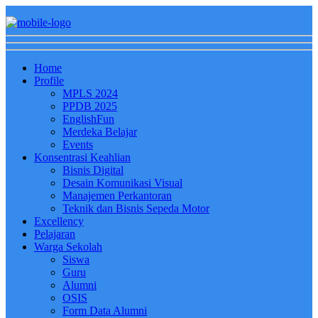
Home
Profile
MPLS 2024
PPDB 2025
EnglishFun
Merdeka Belajar
Events
Konsentrasi Keahlian
Bisnis Digital
Desain Komunikasi Visual
Manajemen Perkantoran
Teknik dan Bisnis Sepeda Motor
Excellency
Pelajaran
Warga Sekolah
Siswa
Guru
Alumni
OSIS
Form Data Alumni