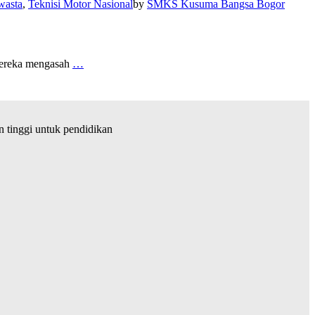
asta
,
Teknisi Motor Nasional
by
SMKS Kusuma Bangsa Bogor
 mereka mengasah
…
tinggi untuk pendidikan