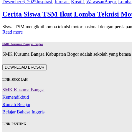
Desember 6, 2025
Inspirasi
,
Jurusan
,
Kreatif
,
Wawasan
Bogor
,
Lomba
Cerita Siswa TSM Ikut Lomba Teknisi Mot
Siswa TSM mengikuti lomba teknisi motor nasional dengan persiapan 
Read more
SMK Kusuma Bangsa Bogor
SMK Kusuma Bangsa Kabupaten Bogor adalah sekolah yang berasa d
DOWNLOAD BROSUR
LINK SEKOLAH
SMK Kusuma Bangsa
Kemendikbud
Rumah Belajar
Belajar Bahasa Inggris
LINK PENTING