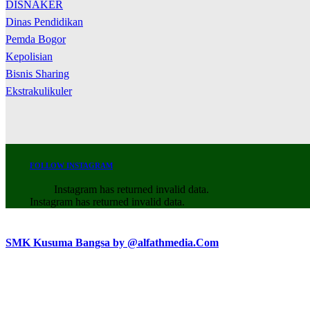
DISNAKER
Dinas Pendidikan
Pemda Bogor
Kepolisian
Bisnis Sharing
Ekstrakulikuler
FOLLOW INSTAGRAM
Instagram has returned invalid data.
Instagram has returned invalid data.
SMK Kusuma Bangsa by @alfathmedia.Com