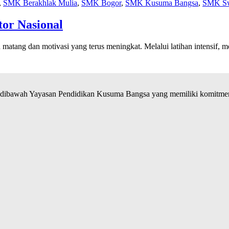
,
SMK Berakhlak Mulia
,
SMK Bogor
,
SMK Kusuma Bangsa
,
SMK Sw
or Nasional
matang dan motivasi yang terus meningkat. Melalui latihan intensif,
ibawah Yayasan Pendidikan Kusuma Bangsa yang memiliki komitmen 