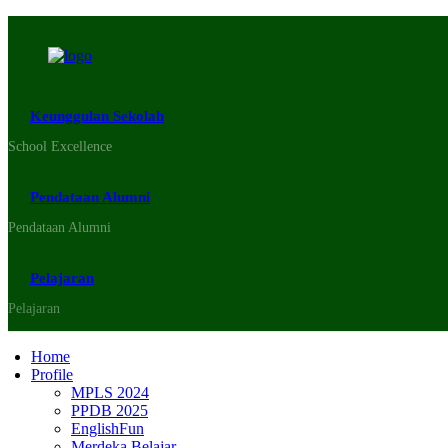
Keunggulan Sekolah
School Excellence
Pendataan Alumni
Pendataan Alumni
Pelajaran
Pelajaran
Home
Profile
MPLS 2024
PPDB 2025
EnglishFun
Merdeka Belajar