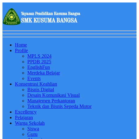
Home
Profile
MPLS 2024
PPDB 2025
EnglishFun
Merdeka Belajar
Events
Konsentrasi Keahlian
Bisnis Digital
Desain Komunikasi Visual
Manajemen Perkantoran
Teknik dan Bisnis Sepeda Motor
Excellency
Pelajaran
Warga Sekolah
Siswa
Guru