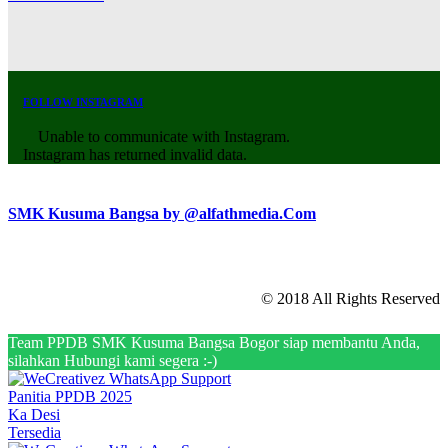
FOLLOW INSTAGRAM
Unable to communicate with Instagram.
Instagram has returned invalid data.
SMK Kusuma Bangsa by @alfathmedia.Com
© 2018 All Rights Reserved
Team PPDB SMK Kusuma Bangsa Bogor siap membantu Anda,
silahkan Hubungi kami segera :-)
Panitia PPDB 2025
Ka Desi
Tersedia