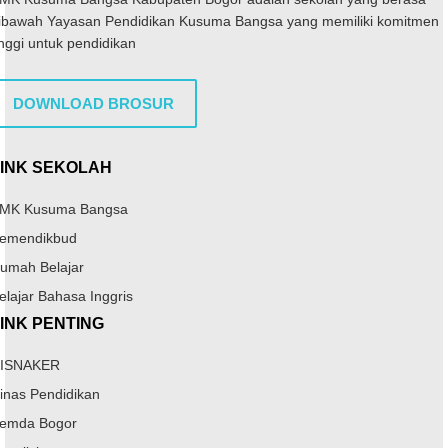
ibawah Yayasan Pendidikan Kusuma Bangsa yang memiliki komitmen
inggi untuk pendidikan
DOWNLOAD BROSUR
LINK SEKOLAH
MK Kusuma Bangsa
emendikbud
umah Belajar
elajar Bahasa Inggris
INK PENTING
ISNAKER
inas Pendidikan
emda Bogor