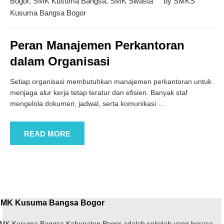
Bogor
,
SMK Kusuma Bangsa
,
SMK Swasta
by
SMKS
Kusuma Bangsa Bogor
Peran Manajemen Perkantoran
dalam Organisasi
Setiap organisasi membutuhkan manajemen perkantoran untuk
menjaga alur kerja tetap teratur dan efisien. Banyak staf
mengelola dokumen, jadwal, serta komunikasi
…
READ MORE
MK Kusuma Bangsa Bogor
MK Kusuma Bangsa Kabupaten Bogor adalah sekolah yang berasa