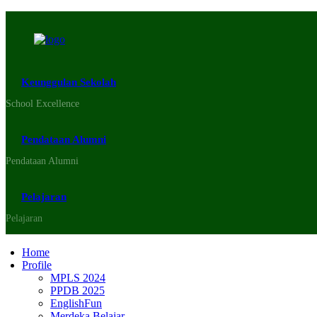
Keunggulan Sekolah
School Excellence
Pendataan Alumni
Pendataan Alumni
Pelajaran
Pelajaran
Home
Profile
MPLS 2024
PPDB 2025
EnglishFun
Merdeka Belajar