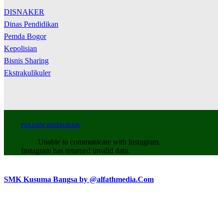
DISNAKER
Dinas Pendidikan
Pemda Bogor
Kepolisian
Bisnis Sharing
Ekstrakulikuler
FOLLOW INSTAGRAM
Unable to communicate with Instagram.
Instagram has returned invalid data.
SMK Kusuma Bangsa by @alfathmedia.Com