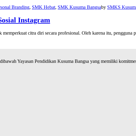
rsonal Branding
,
SMK Hebat
,
SMK Kusuma Bangsa
by
SMKS Kusuma
osial Instagram
 memperkuat citra diri secara profesional. Oleh karena itu, penggun
ibawah Yayasan Pendidikan Kusuma Bangsa yang memiliki komitmen 