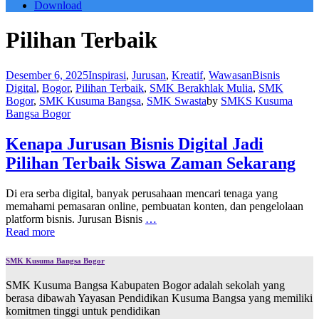
Download
Pilihan Terbaik
Desember 6, 2025
Inspirasi
,
Jurusan
,
Kreatif
,
Wawasan
Bisnis
Digital
,
Bogor
,
Pilihan Terbaik
,
SMK Berakhlak Mulia
,
SMK
Bogor
,
SMK Kusuma Bangsa
,
SMK Swasta
by
SMKS Kusuma
Bangsa Bogor
Kenapa Jurusan Bisnis Digital Jadi
Pilihan Terbaik Siswa Zaman Sekarang
Di era serba digital, banyak perusahaan mencari tenaga yang
memahami pemasaran online, pembuatan konten, dan pengelolaan
platform bisnis. Jurusan Bisnis
…
Read more
SMK Kusuma Bangsa Bogor
SMK Kusuma Bangsa Kabupaten Bogor adalah sekolah yang
berasa dibawah Yayasan Pendidikan Kusuma Bangsa yang memiliki
komitmen tinggi untuk pendidikan