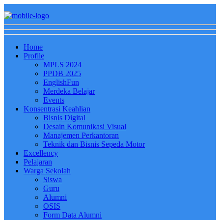
Home
Profile
MPLS 2024
PPDB 2025
EnglishFun
Merdeka Belajar
Events
Konsentrasi Keahlian
Bisnis Digital
Desain Komunikasi Visual
Manajemen Perkantoran
Teknik dan Bisnis Sepeda Motor
Excellency
Pelajaran
Warga Sekolah
Siswa
Guru
Alumni
OSIS
Form Data Alumni