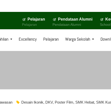
Pelajaran
Pendataan Alumni
Ke
Pelajaran
Pendataan Alumni
School
hlian
Excellency
Pelajaran
Warga Sekolah
Downl
awasan
Desain Ikonik
,
DKV
,
Poster Film
,
SMK Hebat
,
SMK Ku