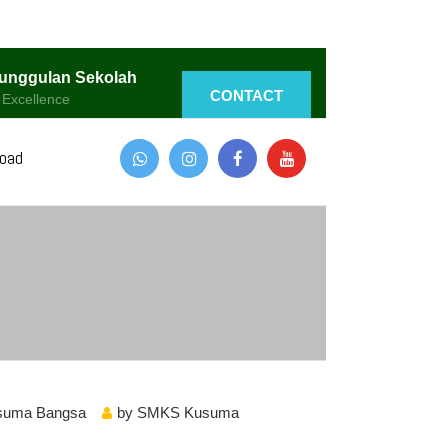
unggulan Sekolah
CONTACT
 Excellence
oad
suma Bangsa
by
SMKS Kusuma