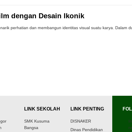
ilm dengan Desain Ikonik
narik perhatian dan membangun identitas visual suatu karya. Dalam du
LINK SEKOLAH
LINK PENTING
FOL
gor
SMK Kusuma
DISNAKER
I
h
Bangsa
r
Dinas Pendidikan