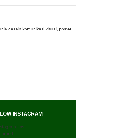
nia desain komunikasi visual, poster
LOW INSTAGRAM
nstagram has
eturned