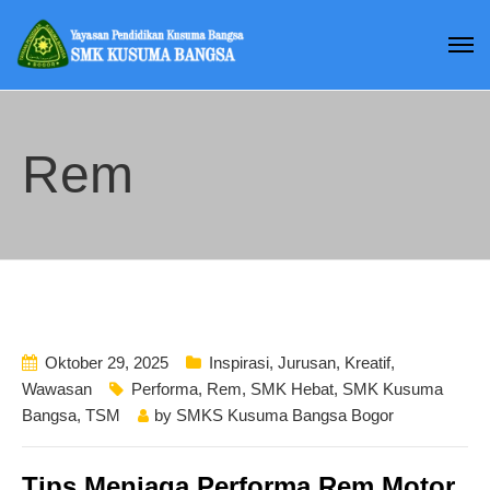
Rem
Oktober 29, 2025
Inspirasi
,
Jurusan
,
Kreatif
,
Wawasan
Performa
,
Rem
,
SMK Hebat
,
SMK Kusuma
Bangsa
,
TSM
by
SMKS Kusuma Bangsa Bogor
Tips Menjaga Performa Rem Motor