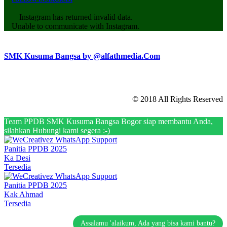
Instagram has returned invalid data.
Unable to communicate with Instagram.
SMK Kusuma Bangsa by @alfathmedia.Com
© 2018 All Rights Reserved
Team PPDB SMK Kusuma Bangsa Bogor siap membantu Anda,
silahkan Hubungi kami segera :-)
Panitia PPDB 2025
Ka Desi
Tersedia
Panitia PPDB 2025
Kak Ahmad
Tersedia
Assalamu 'alaikum, Ada yang bisa kami bantu?