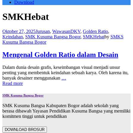
Download
SMKHebat
Oktober 27, 2025
Jurusan
,
Wawasan
DKV
,
Golden Ratio
,
Keindahan
,
SMK Kusuma Bangsa Bogor
,
SMKHebat
by
SMKS
Kusuma Bangsa Bogor
Mengenal Golden Ratio dalam Desain
Dalam dunia desain grafis, keseimbangan visual menjadi unsur
penting yang membentuk keindahan sebuah karya. Oleh karena itu,
banyak desainer menggunakan
…
Read more
SMK Kusuma Bangsa Bogor
SMK Kusuma Bangsa Kabupaten Bogor adalah sekolah yang
berasa dibawah Yayasan Pendidikan Kusuma Bangsa yang memiliki
komitmen tinggi untuk pendidikan
DOWNLOAD BROSUR