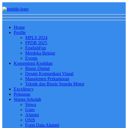
Home
Profile
MPLS 2024
PPDB 2025
EnglishFun
Merdeka Belajar
Events
Konsentrasi Keahlian
Bisnis Digital
Desain Komunikasi Visual
Manajemen Perkantoran
Teknik dan Bisnis Sepeda Motor
Excellency
Pelajaran
Warga Sekolah
Siswa
Guru
Alumni
OSIS
Form Data Alumni