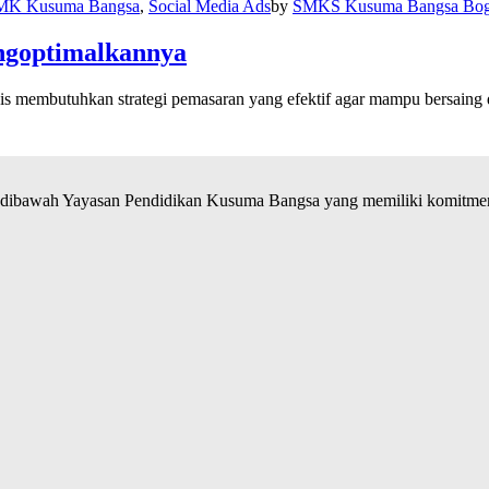
MK Kusuma Bangsa
,
Social Media Ads
by
SMKS Kusuma Bangsa Bog
ngoptimalkannya
is membutuhkan strategi pemasaran yang efektif agar mampu bersaing 
ibawah Yayasan Pendidikan Kusuma Bangsa yang memiliki komitmen 