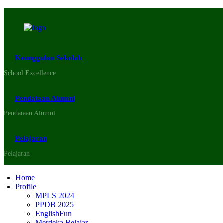
Keunggulan Sekolah
School Excellence
Pendataan Alumni
Pendataan Alumni
Pelajaran
Pelajaran
Home
Profile
MPLS 2024
PPDB 2025
EnglishFun
Merdeka Belajar