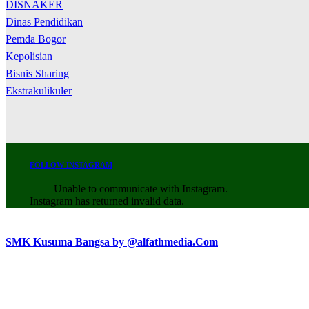
DISNAKER
Dinas Pendidikan
Pemda Bogor
Kepolisian
Bisnis Sharing
Ekstrakulikuler
FOLLOW INSTAGRAM
Unable to communicate with Instagram.
Instagram has returned invalid data.
SMK Kusuma Bangsa by @alfathmedia.Com