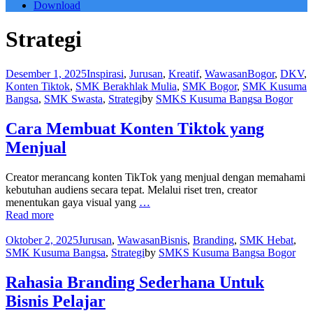
Download
Strategi
Desember 1, 2025
Inspirasi
,
Jurusan
,
Kreatif
,
Wawasan
Bogor
,
DKV
,
Konten Tiktok
,
SMK Berakhlak Mulia
,
SMK Bogor
,
SMK Kusuma
Bangsa
,
SMK Swasta
,
Strategi
by
SMKS Kusuma Bangsa Bogor
Cara Membuat Konten Tiktok yang
Menjual
Creator merancang konten TikTok yang menjual dengan memahami
kebutuhan audiens secara tepat. Melalui riset tren, creator
menentukan gaya visual yang
…
Read more
Oktober 2, 2025
Jurusan
,
Wawasan
Bisnis
,
Branding
,
SMK Hebat
,
SMK Kusuma Bangsa
,
Strategi
by
SMKS Kusuma Bangsa Bogor
Rahasia Branding Sederhana Untuk
Bisnis Pelajar