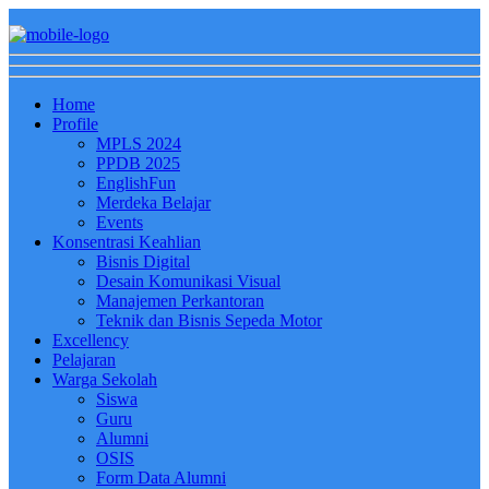
Home
Profile
MPLS 2024
PPDB 2025
EnglishFun
Merdeka Belajar
Events
Konsentrasi Keahlian
Bisnis Digital
Desain Komunikasi Visual
Manajemen Perkantoran
Teknik dan Bisnis Sepeda Motor
Excellency
Pelajaran
Warga Sekolah
Siswa
Guru
Alumni
OSIS
Form Data Alumni