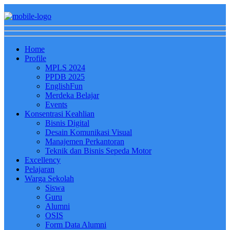
Home
Profile
MPLS 2024
PPDB 2025
EnglishFun
Merdeka Belajar
Events
Konsentrasi Keahlian
Bisnis Digital
Desain Komunikasi Visual
Manajemen Perkantoran
Teknik dan Bisnis Sepeda Motor
Excellency
Pelajaran
Warga Sekolah
Siswa
Guru
Alumni
OSIS
Form Data Alumni