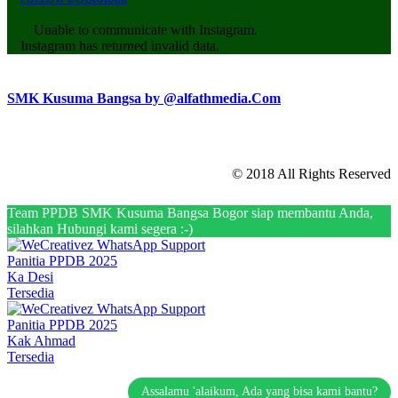
Unable to communicate with Instagram.
Instagram has returned invalid data.
SMK Kusuma Bangsa by @alfathmedia.Com
© 2018 All Rights Reserved
Team PPDB SMK Kusuma Bangsa Bogor siap membantu Anda,
silahkan Hubungi kami segera :-)
Panitia PPDB 2025
Ka Desi
Tersedia
Panitia PPDB 2025
Kak Ahmad
Tersedia
Assalamu 'alaikum, Ada yang bisa kami bantu?