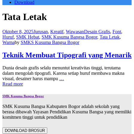
Download
Tata Letak
Oktober 8, 2025
Jurusan
,
Kreatif
,
Wawasan
Desain Grafis
,
Font
,
Huruf
,
SMK Hebat
,
SMK Kusuma Bangsa Bogor
,
Tata Letak
,
Warna
by
SMKS Kusuma Bangsa Bogor
Teknik Membuat Tipografi yang Menarik
Dunia desain grafis selalu menuntut kreativitas tinggi, terutama
dalam mengolah tipografi. Karena setiap huruf membawa makna
visual, desainer harus mampu
…
Read more
SMK Kusuma Bangsa Bogor
SMK Kusuma Bangsa Kabupaten Bogor adalah sekolah yang
berasa dibawah Yayasan Pendidikan Kusuma Bangsa yang memiliki
komitmen tinggi untuk pendidikan
DOWNLOAD BROSUR