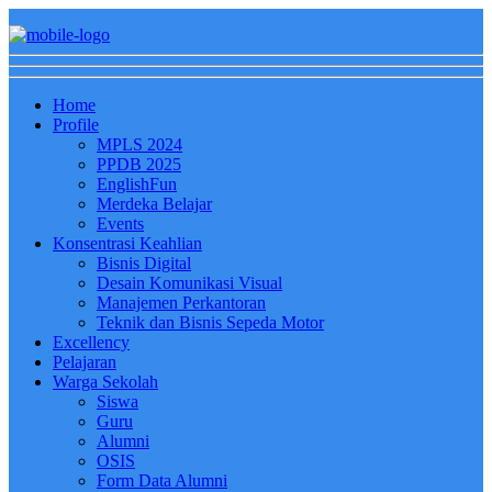
Home
Profile
MPLS 2024
PPDB 2025
EnglishFun
Merdeka Belajar
Events
Konsentrasi Keahlian
Bisnis Digital
Desain Komunikasi Visual
Manajemen Perkantoran
Teknik dan Bisnis Sepeda Motor
Excellency
Pelajaran
Warga Sekolah
Siswa
Guru
Alumni
OSIS
Form Data Alumni