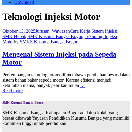
Download
Teknologi Injeksi Motor
Oktober 13, 2025
Jurusan
,
Wawasan
Cara Kerja Sistem Injeksi
,
SMK Hebat
,
SMK Kusuma Bangsa Bogor
,
Teknologi Injeksi
Motor
by
SMKS Kusuma Bangsa Bogor
Mengenal Sistem Injeksi pada Sepeda
Motor
Perkembangan teknologi otomotif membawa perubahan besar dalam
sistem bahan bakar sepeda motor. Karena efisiensi menjadi
kebutuhan utama, banyak pabrikan mulai
…
Read more
SMK Kusuma Bangsa Bogor
SMK Kusuma Bangsa Kabupaten Bogor adalah sekolah yang
berasa dibawah Yayasan Pendidikan Kusuma Bangsa yang memiliki
komitmen tinggi untuk pendidikan