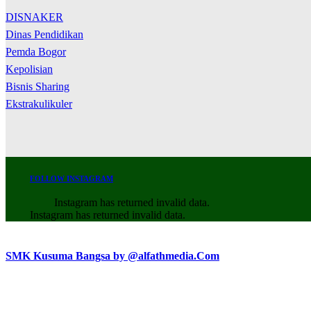
DISNAKER
Dinas Pendidikan
Pemda Bogor
Kepolisian
Bisnis Sharing
Ekstrakulikuler
FOLLOW INSTAGRAM
Instagram has returned invalid data.
Instagram has returned invalid data.
SMK Kusuma Bangsa by @alfathmedia.Com