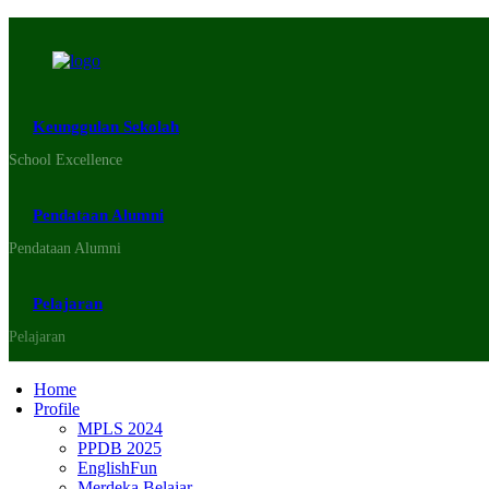
Keunggulan Sekolah
School Excellence
Pendataan Alumni
Pendataan Alumni
Pelajaran
Pelajaran
Home
Profile
MPLS 2024
PPDB 2025
EnglishFun
Merdeka Belajar