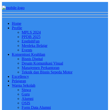
Home
Profile
MPLS 2024
PPDB 2025
EnglishFun
Merdeka Belajar
Events
Konsentrasi Keahlian
Bisnis Digital
Desain Komunikasi Visual
Manajemen Perkantoran
Teknik dan Bisnis Sepeda Motor
Excellency
Pelajaran
Warga Sekolah
Siswa
Guru
Alumni
OSIS
Form Data Alumni