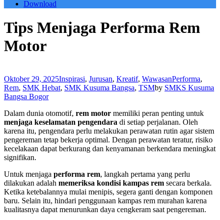
Download
Tips Menjaga Performa Rem
Motor
Oktober 29, 2025
Inspirasi
,
Jurusan
,
Kreatif
,
Wawasan
Performa
,
Rem
,
SMK Hebat
,
SMK Kusuma Bangsa
,
TSM
by
SMKS Kusuma
Bangsa Bogor
Dalam dunia otomotif,
rem motor
memiliki peran penting untuk
menjaga keselamatan pengendara
di setiap perjalanan. Oleh
karena itu, pengendara perlu melakukan perawatan rutin agar sistem
pengereman tetap bekerja optimal. Dengan perawatan teratur, risiko
kecelakaan dapat berkurang dan kenyamanan berkendara meningkat
signifikan.
Untuk menjaga
performa rem
, langkah pertama yang perlu
dilakukan adalah
memeriksa kondisi kampas rem
secara berkala.
Ketika ketebalannya mulai menipis, segera ganti dengan komponen
baru. Selain itu, hindari penggunaan kampas rem murahan karena
kualitasnya dapat menurunkan daya cengkeram saat pengereman.