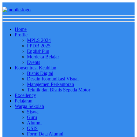
Home
Profile
MPLS 2024
PPDB 2025
EnglishFun
Merdeka Belajar
Events
Konsentrasi Keahlian
Bisnis Digital
Desain Komunikasi Visual
Manajemen Perkantoran
Teknik dan Bisnis Sepeda Motor
Excellency
Pelajaran
Warga Sekolah
Siswa
Guru
Alumni
OSIS
Form Data Alumni