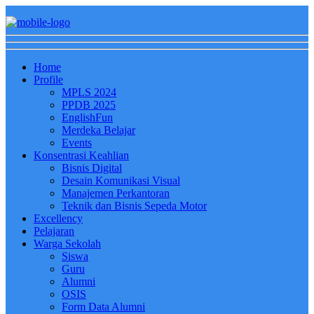
Home
Profile
MPLS 2024
PPDB 2025
EnglishFun
Merdeka Belajar
Events
Konsentrasi Keahlian
Bisnis Digital
Desain Komunikasi Visual
Manajemen Perkantoran
Teknik dan Bisnis Sepeda Motor
Excellency
Pelajaran
Warga Sekolah
Siswa
Guru
Alumni
OSIS
Form Data Alumni