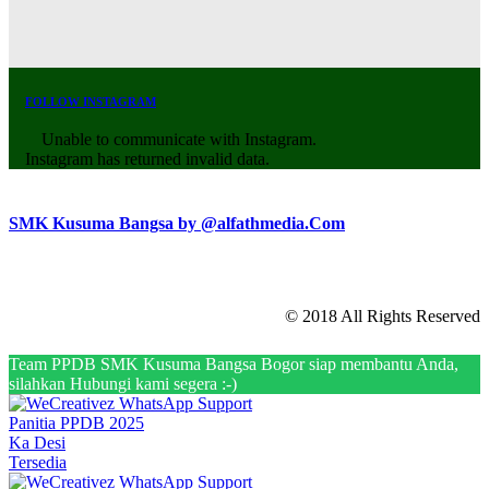
FOLLOW INSTAGRAM
Unable to communicate with Instagram.
Instagram has returned invalid data.
SMK Kusuma Bangsa by @alfathmedia.Com
© 2018 All Rights Reserved
Team PPDB SMK Kusuma Bangsa Bogor siap membantu Anda,
silahkan Hubungi kami segera :-)
Panitia PPDB 2025
Ka Desi
Tersedia