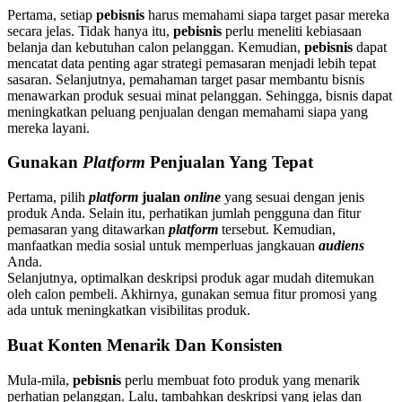
Pertama, setiap
pebisnis
harus memahami siapa target pasar mereka
secara jelas. Tidak hanya itu,
pebisnis
perlu meneliti kebiasaan
belanja dan kebutuhan calon pelanggan. Kemudian,
pebisnis
dapat
mencatat data penting agar strategi pemasaran menjadi lebih tepat
sasaran. Selanjutnya, pemahaman target pasar membantu bisnis
menawarkan produk sesuai minat pelanggan. Sehingga, bisnis dapat
meningkatkan peluang penjualan dengan memahami siapa yang
mereka layani.
Gunakan
Platform
Penjualan Yang Tepat
Pertama, pilih
platform
jualan
online
yang sesuai dengan jenis
produk Anda. Selain itu, perhatikan jumlah pengguna dan fitur
pemasaran yang ditawarkan
platform
tersebut. Kemudian,
manfaatkan media sosial untuk memperluas jangkauan
audiens
Anda.
Selanjutnya, optimalkan deskripsi produk agar mudah ditemukan
oleh calon pembeli. Akhirnya, gunakan semua fitur promosi yang
ada untuk meningkatkan visibilitas produk.
Buat Konten Menarik Dan Konsisten
Mula-mila,
pebisnis
perlu membuat foto produk yang menarik
perhatian pelanggan. Lalu, tambahkan deskripsi yang jelas dan